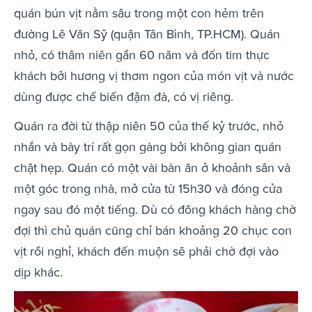
quán bún vịt nằm sâu trong một con hẻm trên
đường Lê Văn Sỹ (quận Tân Bình, TP.HCM). Quán
nhỏ, có thâm niên gần 60 năm và đốn tim thực
khách bởi hương vị thơm ngon của món vịt và nước
dùng được chế biến đậm đà, có vị riêng.
Quán ra đời từ thập niên 50 của thế kỷ trước, nhỏ
nhắn và bày trí rất gọn gàng bởi không gian quán
chật hẹp. Quán có một vài bàn ăn ở khoảnh sân và
một góc trong nhà, mở cửa từ 15h30 và đóng cửa
ngay sau đó một tiếng. Dù có đông khách hàng chờ
đợi thì chủ quán cũng chỉ bán khoảng 20 chục con
vịt rồi nghỉ, khách đến muộn sẽ phải chờ đợi vào
dịp khác.