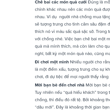
Chê bai các món quà cưới
Đúng là mỗi
chính khác nhau nên các món quà được
nhau. Ví dụ người nhà chồng mua tặng 
sẽ tượng trưng cho tình cảm sâu đậm đ
thích nó vì màu sắc quá sặc sỡ. Trong
với chồng nhé. Việc bạn chê bai một 
quà mà mình thích, mà còn làm cho qua
nghĩ, bất kỳ một món quà nào, cũng man
Đi chơi một mình
Nhiều người cho rằng
là một điềm xấu, tượng trưng cho sự k
chơi, đi dự tiệc để mọi người thấy rằng
Mời bạn bè đến chơi nhà
Mời bạn bè đ
Tuy nhiên nếu “quá hiếu khách” trong 
chồng, thì điều đó rất tệ. Bởi khoảng th
“dâu mới”. Đây là khoảng thời gian bạn