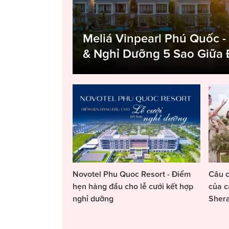
Meliá Vinpearl Phú Quốc -
& Nghỉ Dưỡng 5 Sao Giữa
Novotel Phu Quoc Resort - Điểm
Câu c
hẹn hàng đầu cho lễ cưới kết hợp
của c
nghỉ dưỡng
Sher