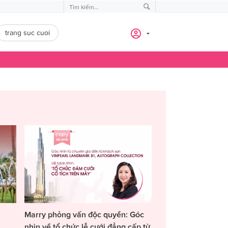
trang suc cuoi
Marry phỏng vấn độc quyền: Góc
nhìn về tổ chức lễ cưới đẳng cấp từ