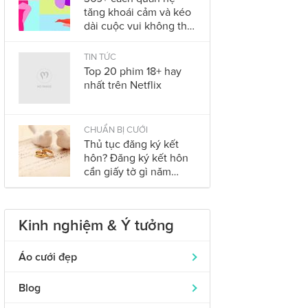
tăng khoái cảm và kéo
dài cuộc vui không thể
bỏ qua trong năm
2023
TIN TỨC
Top 20 phim 18+ hay
nhất trên Netflix
CHUẨN BỊ CƯỚI
Thủ tục đăng ký kết
hôn? Đăng ký kết hôn
cần giấy tờ gì năm
2023?
Kinh nghiệm & Ý tưởng
Áo cưới đẹp
Áo dài cưới
319
Blog
Nhẫn cưới đẹp
242