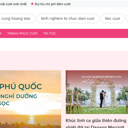
mãi cưới mới nhất
Dự trù chi phí đám cưới
2 cung hoang dao
kinh nghiem to chuc dam cuoi
tiec cuoi
I
TRANG PHỤC CƯỚI
TIN TỨC
Khúc tình ca giữa thiên đường
nhiệt đới tại Danang Marriott