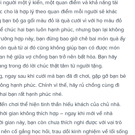
 người một ý kiến, một quan điểm và khả năng tài
 cho là hợp lý theo quan điểm mỗi người sẽ khác
bạn bộ ga gối màu đỏ là quà cưới vì với họ màu đỏ
ể chúc hai bạn luôn hạnh phúc, nhưng bạn lại không
 trường hợp này, bạn đừng bao giờ chê bai món quà ấy
món quà từ ai đó cũng không giúp bạn có được món
n hệ giữa vợ chồng bạn trở nên bất hòa. Bạn hãy
g trong đó lời chúc thật tâm từ người tặng.
, ngay sau khi cưới mà bạn đã đi chơi, gặp gỡ bạn bè
hông hạnh phúc. Chính vì thế, hãy rủ chồng cùng đi
 hai bạn rất hạnh phúc nhé.
ến chơi thể hiện tinh thần hiếu khách của chủ nhà.
thời gian không thích hợp – ngay khi mới về nhà
ời gian này, bạn còn chưa thích nghi được với vai trò
 nên cố gắng học hỏi, trau dồi kinh nghiệm về lối sống