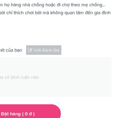
hăm họ hàng nhà chồng hoặc đi chợ theo mẹ chồng…
ời chỉ thích chơi bời mà không quan tâm đến gia đình
xét của bạn
Viết Đánh Giá
a có bình luận nào
Đặt hàng (
0
đ
)