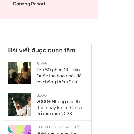
Danang Resort
Bài viết được quan tâm
BLOG
Top 50 phim 18+ Hàn
Quốc táo bạo nhất để
vợ chồng thêm "lửa"
BLOG
2000+ Những câu thả
thính hay khiến Crush
đổ rầm rầm 2023
CHUYỆN “YÊU” SAU CƯỚI
369+ cách quan hệ