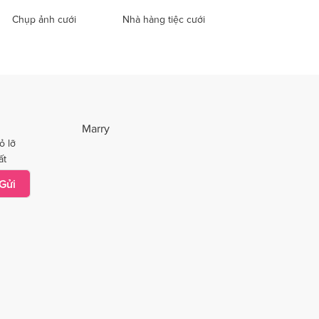
Chụp ảnh cưới
Nhà hàng tiệc cưới
Marry
ỏ lỡ
ất
Gửi