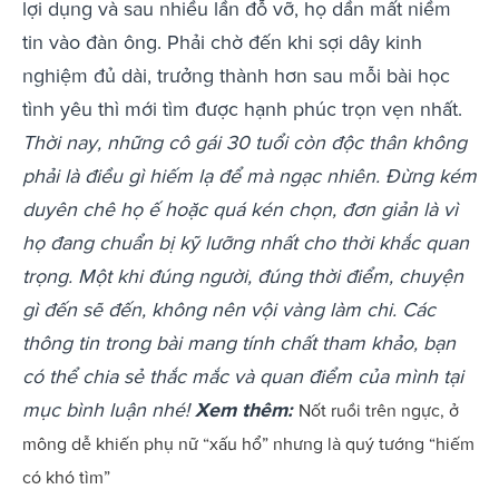
lợi dụng và sau nhiều lần đỗ vỡ, họ dần mất niềm
tin vào đàn ông. Phải chờ đến khi sợi dây kinh
nghiệm đủ dài, trưởng thành hơn sau mỗi bài học
tình yêu thì mới tìm được hạnh phúc trọn vẹn nhất.
Thời nay, những cô gái 30 tuổi còn độc thân không
phải là điều gì hiếm lạ để mà ngạc nhiên. Đừng kém
duyên chê họ ế hoặc quá kén chọn, đơn giản là vì
họ đang chuẩn bị kỹ lưỡng nhất cho thời khắc quan
trọng. Một khi đúng người, đúng thời điểm, chuyện
gì đến sẽ đến, không nên vội vàng làm chi.
Các
thông tin trong bài mang tính chất tham khảo, bạn
có thể chia sẻ thắc mắc và quan điểm của mình tại
mục bình luận nhé!
Xem thêm:
Nốt ruồi trên ngực, ở
mông dễ khiến phụ nữ “xấu hổ” nhưng là quý tướng “hiếm
có khó tìm”