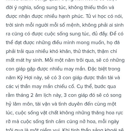
đời ý nghĩa, sống sung túc, không thiếu thốn và
được nhận được nhiều hạnh phúc. Tử vi học có nói,
trời sinh mỗi người mỗi số mệnh, không phải ai sinh
ra cũng có được cuộc sống sung túc, đủ đầy. Để có
thể đạt được những điều mình mong muốn, họ đã
phải trải qua nhiều khó khăn, thử thách, thậm chí
mất mát hy sinh. Mỗi một năm trôi qua, sẽ có những
con giáp gặp được nhiều may mắn. Đặc biệt trong
năm Kỷ Hợi này, sẽ có 3 con giáp được thần tài và
các vị thần may mắn chiếu cố. Cụ thể, bước qua
rằm tháng 2 âm lịch này, 3 con giáp đó sẽ có song
hỷ lâm môn, tài vận và tình duyên đến cùng một
lúc, cuộc sống vật chất không những thăng hoa rực
rỡ mà cuộc sống tình cảm cũng nở hoa, mỗi ngày
trôi qua là một niềm vui. Khi tinh thần sảng khoái sẽ