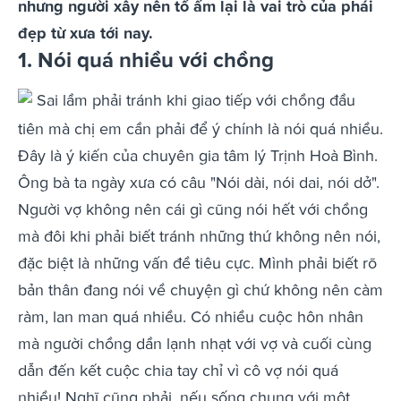
nhưng người xây nên tổ ấm lại là vai trò của phái
đẹp từ xưa tới nay.
1. Nói quá nhiều với chồng
Sai lầm phải tránh khi giao tiếp với chồng đầu
tiên mà chị em cần phải để ý chính là nói quá nhiều.
Đây là ý kiến của chuyên gia tâm lý Trịnh Hoà Bình.
Ông bà ta ngày xưa có câu "Nói dài, nói dai, nói dở".
Người vợ không nên cái gì cũng nói hết với chồng
mà đôi khi phải biết tránh những thứ không nên nói,
đặc biệt là những vấn đề tiêu cực. Mình phải biết rõ
bản thân đang nói về chuyện gì chứ không nên càm
ràm, lan man quá nhiều. Có nhiều cuộc hôn nhân
mà người chồng dần lạnh nhạt với vợ và cuối cùng
dẫn đến kết cuộc chia tay chỉ vì cô vợ nói quá
nhiều! Nghĩ cũng phải, nếu sống chung với một