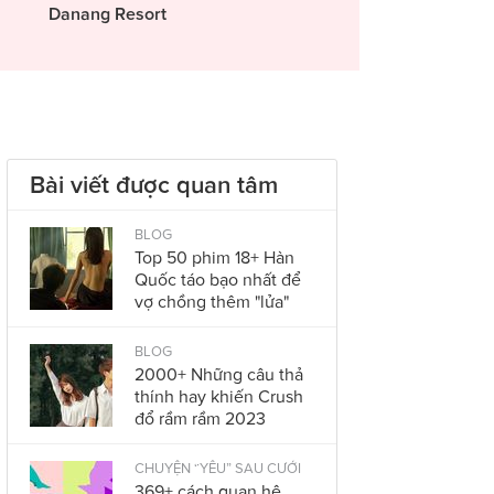
Danang Resort
Bài viết được quan tâm
BLOG
Top 50 phim 18+ Hàn
Quốc táo bạo nhất để
vợ chồng thêm "lửa"
BLOG
2000+ Những câu thả
thính hay khiến Crush
đổ rầm rầm 2023
CHUYỆN “YÊU” SAU CƯỚI
369+ cách quan hệ