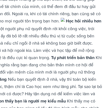
ề tài chính của mình, có thể đem đi đầu tư hay gửi
ối. Ngoài ra, khi có tài chính riêng, bạn cũng sẽ có
cho mọi người tôn trọng bạn hơn.
Học hỏi nhiều hơn
một người phụ nữ quyết định rời khỏi công việc, trói
ấy đã bỏ lỡ rất nhiều điều thú vị từ cuộc sống bên
mà nếu chỉ ngồi ở nhà sẽ không bao giờ biết được.
i xã hội ngoài kia. Làm việc và học tập để mở rộng
uệ là điều cực kì quan trọng.
Tự phát triển bản thân
Khi
nghĩa rằng bạn đang cho bản thân mình cơ hội để
ay đổi vận mệnh của mình mới là người phụ nữ thông
năng
Nếu bạn quyết định ở nhà, vậy thì toàn bộ kiến
 thậm chí là Cao học xem như lãng phí. Tại sao lại bỏ
mới có được? Hãy tận dụng nó để kiếm việc làm và
n thấy bạn là người mẹ kiểu mẫu
Khi thấy mẹ có