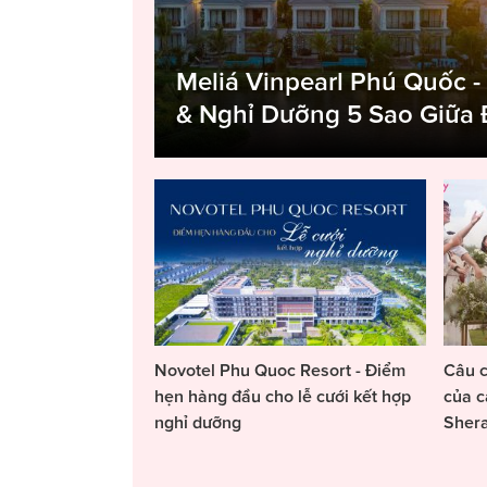
Meliá Vinpearl Phú Quốc -
& Nghỉ Dưỡng 5 Sao Giữa
Novotel Phu Quoc Resort - Điểm
Câu c
hẹn hàng đầu cho lễ cưới kết hợp
của c
nghỉ dưỡng
Sher