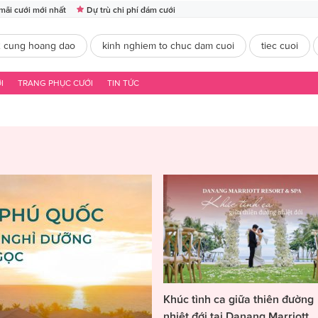
mãi cưới mới nhất
Dự trù chi phí đám cưới
2 cung hoang dao
kinh nghiem to chuc dam cuoi
tiec cuoi
I
TRANG PHỤC CƯỚI
TIN TỨC
Khúc tình ca giữa thiên đường
nhiệt đới tại Danang Marriott