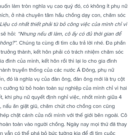
uốn làm tròn nghĩa vụ cao quý đó, có không ít phụ nữ
thích, ở nhà chuyên tâm hầu chồng dạy con, chăm sóc
Liệu có nhất thiết phải từ bỏ công việc của mình chỉ vì
 sẽ hỏi:
“Nhưng nếu đi làm, cô ấy có đủ thời gian để
không?”
. Chúng ta cùng đi tìm câu trả lời nhé. Đa phần
 trưởng thành, kết hôn phải có trách nhiệm chăm sóc
a đình của mình, kết hôn rồi thì lại lo cho gia đình
hành truyền thống của các nước Á Đông, phụ nữ
n, đó là nghĩa vụ của đàn ông, đàn ông mới là trụ cột
n cưỡng từ bỏ hoàn toàn sự nghiệp của mình chỉ vì hai
t, khi phụ nữ quyết định nghỉ việc, nhốt mình giữa 4
, nấu ăn giặt giũ, chăm chút cho chồng con cũng
khép chặt cánh cửa nối mình với thế giới bên ngoài. Cô
ộc hoàn toàn vào người chồng. Ngày nay mọi thứ đã thay
on vẫn có thể phá bỏ bức tường kia để đi tìm cuộc