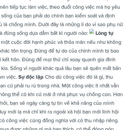
nên tiếp tục làm việc, theo đuổi công việc mà họ yêu
c sống của bạn phải do chính bạn kiểm soát và định
dù là chồng mình. Dưới đây là những lí do vì sao phụ nữ
 và đừng sống dựa dẫm bất kì người nào:
Lòng tự
 một cuộc đời hạnh phúc và thỏa mãn nếu như không
khác tôn trọng. Đừng để tự do của chính mình bị bao
ì kết hôn. Đừng để mọi thứ chỉ xoay quanh gia đình
kia. Sống vì người khác quá lâu bạn sẽ quên mất bản
àm việc.
Sự độc lập
Cho dù công việc đó là gì, thu
ạn cứ phải ru rú trong nhà. Một công việc ít nhất vẫn
không thể có khi cứ mãi ở nhà phục vụ chồng con. Hơn
c hỏi, bạn sẽ ngày càng tự tin về khả năng của mình
y mới lạ mà chỉ khi ra ngoài xã hội bạn mới lĩnh hội
có công việc cũng đồng nghĩa với có thu nhập riêng.
ể mua được những gì mà bạn thích, có thể đóng góp