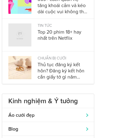
tăng khoái cảm và kéo
dài cuộc vui không thể
bỏ qua trong năm
2023
TIN TỨC
Top 20 phim 18+ hay
nhất trên Netflix
CHUẨN BỊ CƯỚI
Thủ tục đăng ký kết
hôn? Đăng ký kết hôn
cần giấy tờ gì năm
2023?
Kinh nghiệm & Ý tưởng
Áo cưới đẹp
Áo dài cưới
319
Blog
Nhẫn cưới đẹp
242