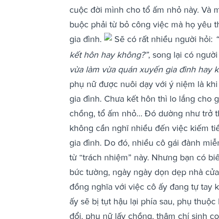
cuộc đời mình cho tổ ấm nhỏ này. Và m
buộc phải từ bỏ công việc mà họ yêu 
gia đình.
Sẽ có rất nhiều người hỏi:
“
kết hôn hay không?”
, song lại có người
vừa làm vừa quán xuyến gia đình hay 
phụ nữ được nuôi dạy với ý niệm là khi
gia đình. Chưa kết hôn thì lo lắng cho gi
chồng, tổ ấm nhỏ… Đó dường như trở t
không cần nghĩ nhiều đến việc kiếm tiề
gia đình. Do đó, nhiều cô gái đành miễ
từ “trách nhiệm” này. Nhưng bạn có biế
bức tường, ngày ngày dọn dẹp nhà cửa
đồng nghĩa với việc cô ấy đang tự tay 
ấy sẽ bị tụt hậu lại phía sau, phụ thu
đổi, phụ nữ lấy chồng, thậm chí sinh c