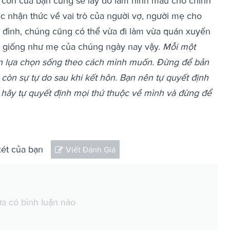
”, con của bạn cũng sẽ lấy đó làm hình mẫu cho chính
ệc nhận thức về vai trò của người vợ, người mẹ cho
ia đình, chúng cũng có thể vừa đi làm vừa quán xuyến
ĩnh giống như mẹ của chúng ngày nay vậy.
Mỗi một
n lựa chọn sống theo cách mình muốn. Đừng để bản
còn sự tự do sau khi kết hôn. Bạn nên tự quyết định
hãy tự quyết định mọi thứ thuộc về mình và đừng để
xét của bạn
Viết Đánh Giá
a có bình luận nào