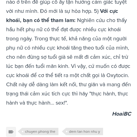
nào ở trên để giúp cô ấy tận hưởng cảm giác tuyệt
vời như mình. Đó mới là sự hòa hợp. 5)
Với cực
khoái, bạn có thể tham lam:
Nghiên cứu cho thấy
hầu hết phụ nữ có thể đạt được nhiều cực khoái
trong ngày. Trong thực tế, khả năng của một người
phụ nữ có nhiều cực khoái tăng theo tuổi của mình,
cho nên đừng sợ tuổi già sẽ mất đi cảm xúc, chỉ trừ
lúc bạn đến tuổi mãn kinh. Vì vậy, cứ muốn có được
cực khoái để cơ thể tiết ra một chất gọi là Oxytocin.
Chất này dễ dàng làm kết nối, thư giãn và mang đến
trạng thái cảm xúc tích cực thì hãy "thực hành, thực
hành và thực hành… sex!".
HoaiBC
chuyen phong the
dem tan hon nhu y