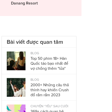
Danang Resort
Bài viết được quan tâm
BLOG
Top 50 phim 18+ Hàn
Quốc táo bạo nhất để
vợ chồng thêm "lửa"
BLOG
2000+ Những câu thả
thính hay khiến Crush
đổ rầm rầm 2023
CHUYỆN “YÊU” SAU CƯỚI
369+ cách quan hệ