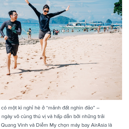
ó một kì nghỉ hè ở “mảnh đất nghìn đảo” –
5 ngày vô cùng thú vị và hấp dẫn bởi những trải
. Quang Vinh và Diễm My chọn máy bay AirAsia là