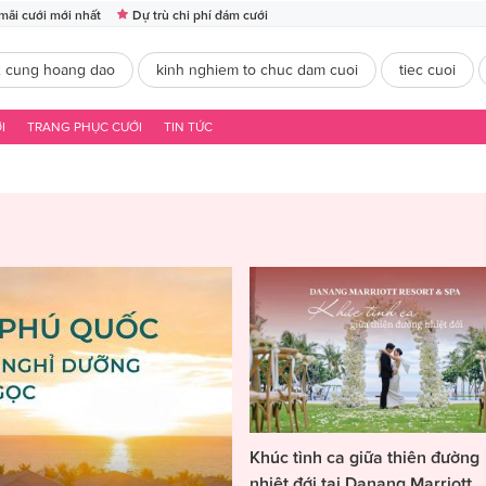
mãi cưới mới nhất
Dự trù chi phí đám cưới
2 cung hoang dao
kinh nghiem to chuc dam cuoi
tiec cuoi
I
TRANG PHỤC CƯỚI
TIN TỨC
Khúc tình ca giữa thiên đường
nhiệt đới tại Danang Marriott