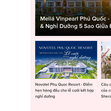
Meliá Vinpearl Phú Quốc -
& Nghỉ Dưỡng 5 Sao Giữa
Novotel Phu Quoc Resort - Điểm
Câu c
hẹn hàng đầu cho lễ cưới kết hợp
của c
nghỉ dưỡng
Sher