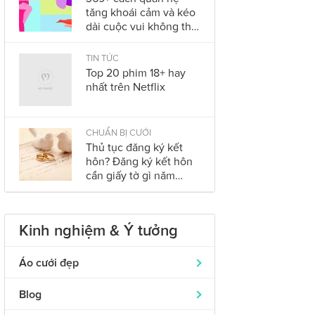
tăng khoái cảm và kéo
dài cuộc vui không thể
bỏ qua trong năm
2023
TIN TỨC
Top 20 phim 18+ hay
nhất trên Netflix
CHUẨN BỊ CƯỚI
Thủ tục đăng ký kết
hôn? Đăng ký kết hôn
cần giấy tờ gì năm
2023?
Kinh nghiệm & Ý tưởng
Áo cưới đẹp
Áo dài cưới
319
Blog
Nhẫn cưới đẹp
242