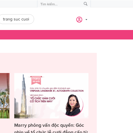
trang suc cuoi
Marry phỏng vấn độc quyền: Góc
nhìn về tổ chức lễ cưới đẳng cấp từ