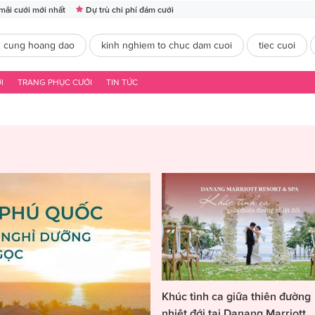
mãi cưới mới nhất
Dự trù chi phí đám cưới
2 cung hoang dao
kinh nghiem to chuc dam cuoi
tiec cuoi
I
TRANG PHỤC CƯỚI
TIN TỨC
Khúc tình ca giữa thiên đường
nhiệt đới tại Danang Marriott