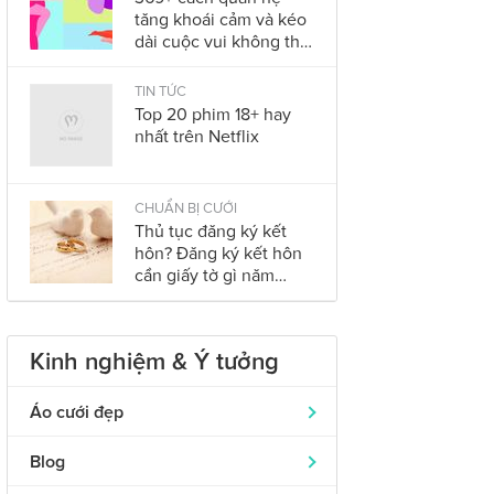
tăng khoái cảm và kéo
dài cuộc vui không thể
bỏ qua trong năm
2023
TIN TỨC
Top 20 phim 18+ hay
nhất trên Netflix
CHUẨN BỊ CƯỚI
Thủ tục đăng ký kết
hôn? Đăng ký kết hôn
cần giấy tờ gì năm
2023?
Kinh nghiệm & Ý tưởng
Áo cưới đẹp
Áo dài cưới
319
Blog
Nhẫn cưới đẹp
242