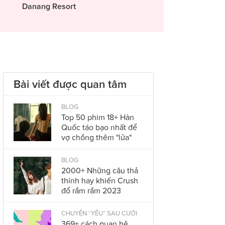
Danang Resort
Bài viết được quan tâm
BLOG
Top 50 phim 18+ Hàn
Quốc táo bạo nhất để
vợ chồng thêm "lửa"
BLOG
2000+ Những câu thả
thính hay khiến Crush
đổ rầm rầm 2023
CHUYỆN “YÊU” SAU CƯỚI
369+ cách quan hệ