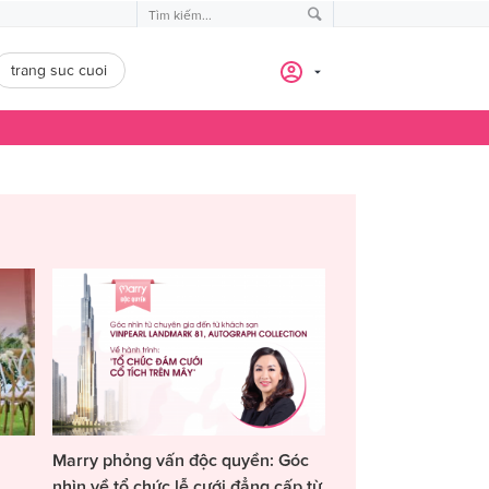
trang suc cuoi
Marry phỏng vấn độc quyền: Góc
nhìn về tổ chức lễ cưới đẳng cấp từ