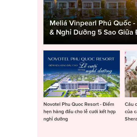
Meliá Vinpearl Phú Quốc -
& Nghỉ Dưỡng 5 Sao Giữa
Novotel Phu Quoc Resort - Điểm
Câu c
hẹn hàng đầu cho lễ cưới kết hợp
của c
nghỉ dưỡng
Sher