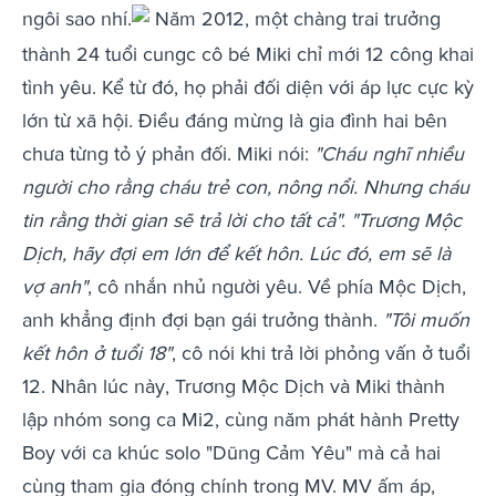
ngôi sao nhí.
Năm 2012, một chàng trai trưởng
thành 24 tuổi cungc cô bé Miki chỉ mới 12 công khai
tình yêu. Kể từ đó, họ phải đối diện với áp lực cực kỳ
lớn từ xã hội. Điều đáng mừng là gia đình hai bên
chưa từng tỏ ý phản đối. Miki nói:
"Cháu nghĩ nhiều
người cho rằng cháu trẻ con, nông nổi. Nhưng cháu
tin rằng thời gian sẽ trả lời cho tất cả".
"Trương Mộc
Dịch, hãy đợi em lớn để kết hôn. Lúc đó, em sẽ là
vợ anh"
, cô nhắn nhủ người yêu. Về phía Mộc Dịch,
anh khẳng định đợi bạn gái trưởng thành.
"Tôi muốn
kết hôn ở tuổi 18"
, cô nói khi trả lời phỏng vấn ở tuổi
12. Nhân lúc này, Trương Mộc Dịch và Miki thành
lập nhóm song ca Mi2, cùng năm phát hành Pretty
Boy với ca khúc solo "Dũng Cảm Yêu" mà cả hai
cùng tham gia đóng chính trong MV. MV ấm áp,