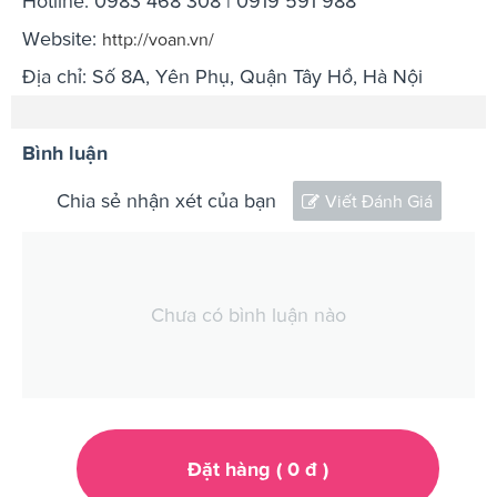
Hotline: 0983 468 308 | 0919 591 988
Website:
http://voan.vn/
Địa chỉ: Số 8A, Yên Phụ, Quận Tây Hồ, Hà Nội
Bình luận
Chia sẻ nhận xét của bạn
Viết Đánh Giá
Chưa có bình luận nào
Đặt hàng (
0
đ
)