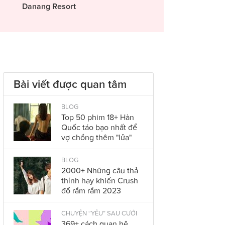
Danang Resort
Bài viết được quan tâm
BLOG
Top 50 phim 18+ Hàn
Quốc táo bạo nhất để
vợ chồng thêm "lửa"
BLOG
2000+ Những câu thả
thính hay khiến Crush
đổ rầm rầm 2023
CHUYỆN “YÊU” SAU CƯỚI
369+ cách quan hệ