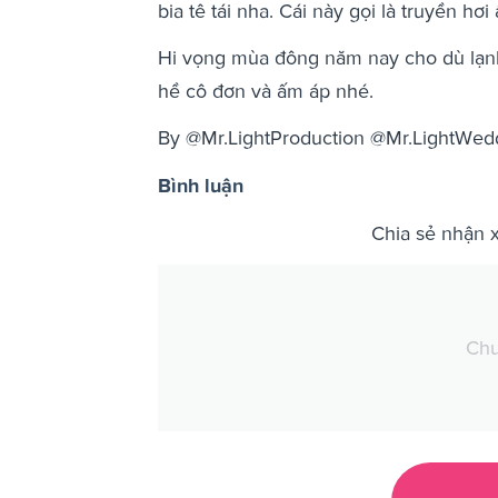
bia tê tái nha. Cái này gọi là truyền h
Hi vọng mùa đông năm nay cho dù lạnh
hề cô đơn và ấm áp nhé.
By @Mr.LightProduction @Mr.LightWed
Bình luận
Chia sẻ nhận 
Chư