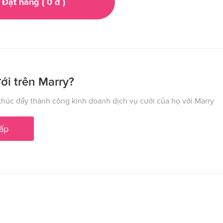
Đặt hàng (
0
đ
)
ới trên Marry?
húc đẩy thành công kinh doanh dịch vụ cưới của họ với Marry
ấp