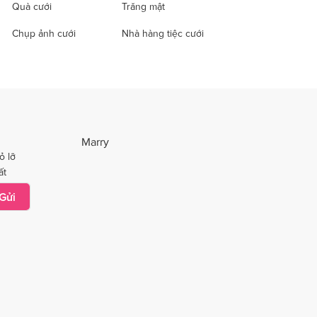
Quà cưới
Trăng mật
Chụp ảnh cưới
Nhà hàng tiệc cưới
Marry
ỏ lỡ
ất
Gửi