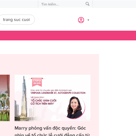
trang suc cuoi
Marry phỏng vấn độc quyền: Góc
nhìn về tổ chức lễ cưới đẳng cấp từ