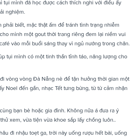
ì tụi mình đã học được cách thích nghi với điều ấy
rải nghiệm.
n phải biết, mặc thật ấm để tránh tình trạng nhiễm
cho mình một gout thời trang riêng đem lại niềm vui
café vào mỗi buổi sáng thay vì ngủ nướng trong chăn.
p tụi mình có một tinh thần tỉnh táo, năng lượng cho
e đi vòng vòng Đà Nẵng nè để tận hưởng thời gian một
hấy Noel đến gần, nhạc Tết tưng bừng, từ từ cảm nhận
ùng bạn bè hoặc gia đình. Không nữa á đưa ra ý
hử xem, vừa tiện vừa khoe sắp lấy chồng luôn..
hâu đi nhậu toẹt ga, trời này uống rượu hết bài, uống