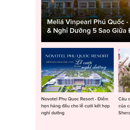
Meliá Vinpearl Phú Quốc -
& Nghỉ Dưỡng 5 Sao Giữa
Novotel Phu Quoc Resort - Điểm
Câu c
hẹn hàng đầu cho lễ cưới kết hợp
của c
nghỉ dưỡng
Sher