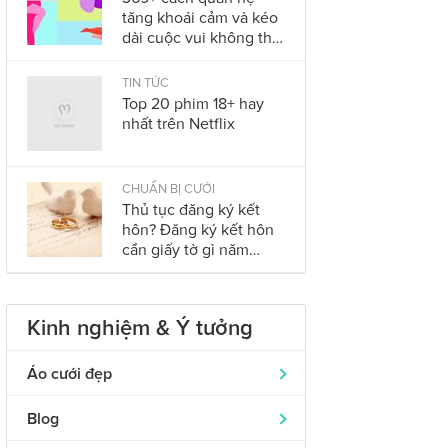
tăng khoái cảm và kéo
dài cuộc vui không thể
bỏ qua trong năm
2023
TIN TỨC
Top 20 phim 18+ hay
nhất trên Netflix
CHUẨN BỊ CƯỚI
Thủ tục đăng ký kết
hôn? Đăng ký kết hôn
cần giấy tờ gì năm
2023?
Kinh nghiệm & Ý tưởng
Áo cưới đẹp
Áo dài cưới
319
Blog
Nhẫn cưới đẹp
242