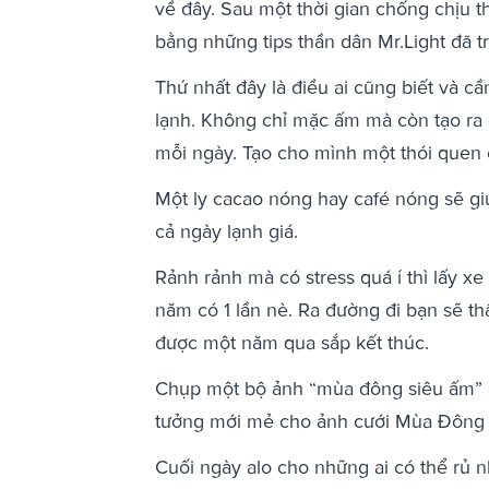
về đây. Sau một thời gian chống chịu th
bằng những tips thần dân Mr.Light đã t
Thứ nhất đây là điều ai cũng biết và cầ
lạnh. Không chỉ mặc ấm mà còn tạo ra 
mỗi ngày. Tạo cho mình một thói quen 
Một ly cacao nóng hay café nóng sẽ giú
cả ngày lạnh giá.
Rảnh rảnh mà có stress quá í thì lấy x
năm có 1 lần nè. Ra đường đi bạn sẽ t
được một năm qua sắp kết thúc.
Chụp một bộ ảnh “mùa đông siêu ấm” c
tưởng mới mẻ cho ảnh cưới Mùa Đông t
Cuối ngày alo cho những ai có thể rủ n