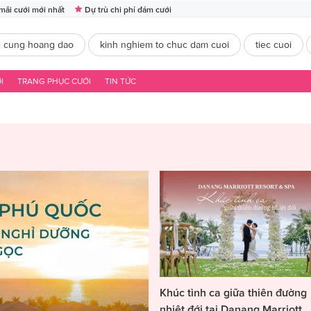
mãi cưới mới nhất
Dự trù chi phí đám cưới
2 cung hoang dao
kinh nghiem to chuc dam cuoi
tiec cuoi
I
TRANG PHỤC CƯỚI
TIN TỨC
Khúc tình ca giữa thiên đường
nhiệt đới tại Danang Marriott