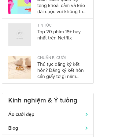
tăng khoái cảm và kéo
dài cuộc vui không thể
bỏ qua trong năm
2023
TIN TỨC
Top 20 phim 18+ hay
nhất trên Netflix
CHUẨN BỊ CƯỚI
Thủ tục đăng ký kết
hôn? Đăng ký kết hôn
cần giấy tờ gì năm
2023?
Kinh nghiệm & Ý tưởng
Áo cưới đẹp
Áo dài cưới
319
Blog
Nhẫn cưới đẹp
242