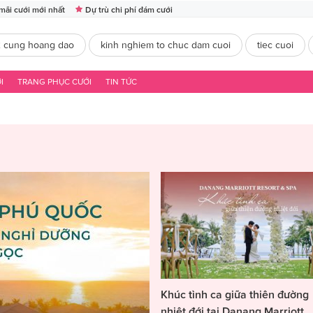
mãi cưới mới nhất
Dự trù chi phí đám cưới
2 cung hoang dao
kinh nghiem to chuc dam cuoi
tiec cuoi
I
TRANG PHỤC CƯỚI
TIN TỨC
Khúc tình ca giữa thiên đường
nhiệt đới tại Danang Marriott