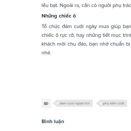
lều bạt. Ngoài ra, cần có người phụ t
Những chiếc ô
Tổ chức đám cưới ngày mưa giúp bạn 
chiếc ô rực rỡ, hay những tiết mục trì
khách mời chu đáo, bạn nhớ chuẩn bị
nhé.
dam cuoi ngoai troi
phụ kiện cưới
Bình luận