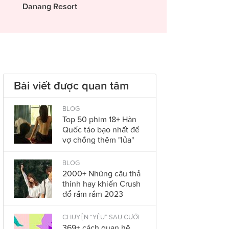
Danang Resort
Bài viết được quan tâm
BLOG
Top 50 phim 18+ Hàn
Quốc táo bạo nhất để
vợ chồng thêm "lửa"
BLOG
2000+ Những câu thả
thính hay khiến Crush
đổ rầm rầm 2023
CHUYỆN “YÊU” SAU CƯỚI
369+ cách quan hệ