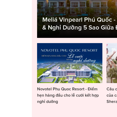
Meliá Vinpearl Phú Quốc -
& Nghỉ Dưỡng 5 Sao Giữa
Novotel Phu Quoc Resort - Điểm
Câu c
hẹn hàng đầu cho lễ cưới kết hợp
của c
nghỉ dưỡng
Sher