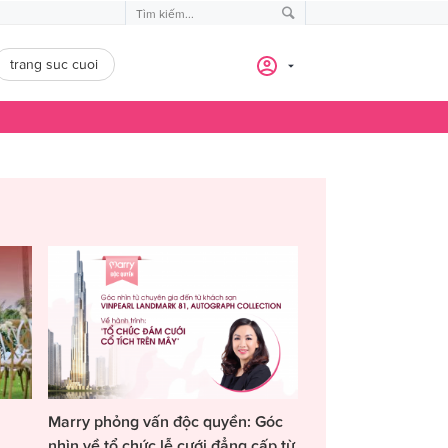
trang suc cuoi
Marry phỏng vấn độc quyền: Góc
nhìn về tổ chức lễ cưới đẳng cấp từ