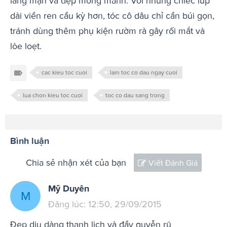
lãng mạn và đẹp mong manh. Với những chiếc lúp
dài viền ren cầu kỳ hơn, tóc cô dâu chỉ cần búi gọn,
tránh dùng thêm phụ kiện rườm rà gây rối mắt và
lòe loẹt.
cac kieu toc cuoi
lam toc co dau ngay cuoi
lua chon kieu toc cuoi
toc co dau sang trong
Bình luận
Chia sẻ nhận xét của bạn
Viết Đánh Giá
Mỹ Duyên
M
Đăng lúc: 12:50, 29/09/2015
Đẹp dịu dàng thanh lịch và đầy quyễn rũ