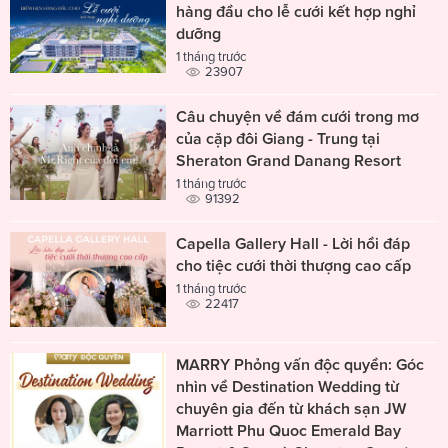
hàng đầu cho lễ cưới kết hợp nghỉ
dưỡng
1 tháng trước
23907
Câu chuyện về đám cưới trong mơ
của cặp đôi Giang - Trung tại
Sheraton Grand Danang Resort
1 tháng trước
91392
Capella Gallery Hall - Lời hồi đáp
cho tiệc cưới thời thượng cao cấp
1 tháng trước
22417
MARRY Phỏng vấn độc quyền: Góc
nhìn về Destination Wedding từ
chuyên gia đến từ khách sạn JW
Marriott Phu Quoc Emerald Bay