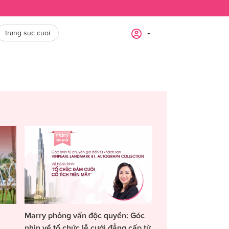
trang suc cuoi
Marry phỏng vấn độc quyền: Góc
nhìn về tổ chức lễ cưới đẳng cấp từ