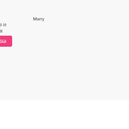
Marry
ỏ lỡ
ất
Gửi