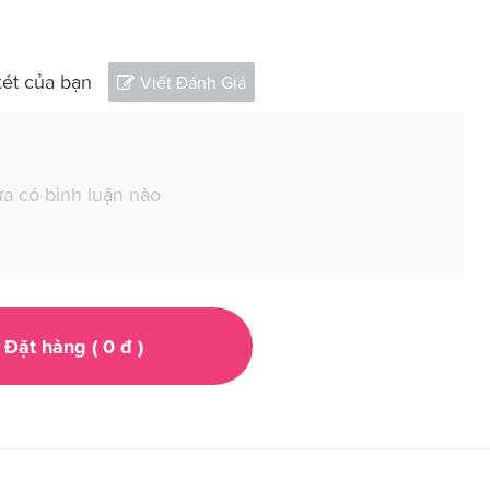
xét của bạn
Viết Đánh Giá
a có bình luận nào
Đặt hàng (
0
đ
)