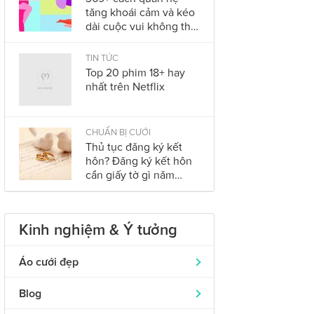
tăng khoái cảm và kéo
dài cuộc vui không thể
bỏ qua trong năm
2023
TIN TỨC
Top 20 phim 18+ hay
nhất trên Netflix
CHUẨN BỊ CƯỚI
Thủ tục đăng ký kết
hôn? Đăng ký kết hôn
cần giấy tờ gì năm
2023?
Kinh nghiệm & Ý tưởng
Áo cưới đẹp
Áo dài cưới
319
Blog
Nhẫn cưới đẹp
242