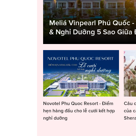
Meliá Vinpearl Phú Quốc -
& Nghỉ Dưỡng 5 Sao Giữa
Novotel Phu Quoc Resort - Điểm
Câu c
hẹn hàng đầu cho lễ cưới kết hợp
của c
nghỉ dưỡng
Sher