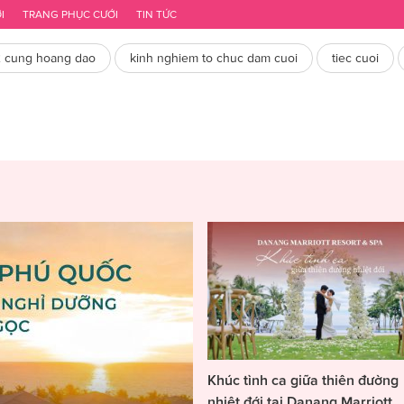
mãi cưới mới nhất
Dự trù chi phí đám cưới
I
TRANG PHỤC CƯỚI
TIN TỨC
2 cung hoang dao
kinh nghiem to chuc dam cuoi
tiec cuoi
Khúc tình ca giữa thiên đường
nhiệt đới tại Danang Marriott