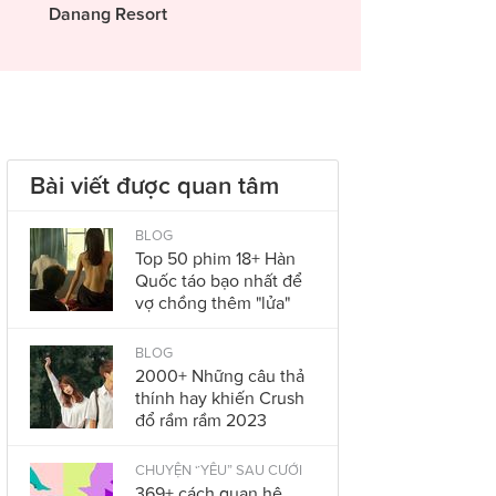
Danang Resort
Bài viết được quan tâm
BLOG
Top 50 phim 18+ Hàn
Quốc táo bạo nhất để
vợ chồng thêm "lửa"
BLOG
2000+ Những câu thả
thính hay khiến Crush
đổ rầm rầm 2023
CHUYỆN “YÊU” SAU CƯỚI
369+ cách quan hệ