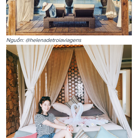
Nguồn: @helenadetroiaviagens