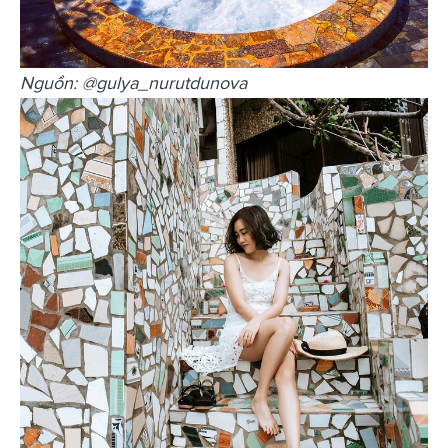
Nguồn: @gulya_nurutdunova