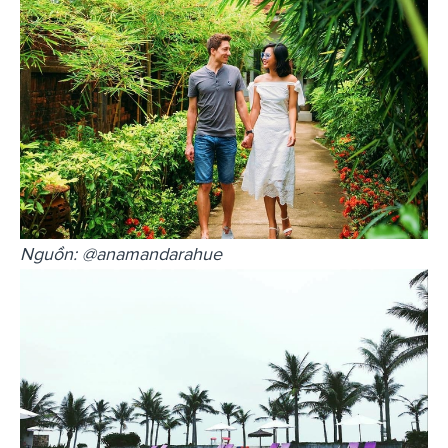
Nguồn: @anamandarahue