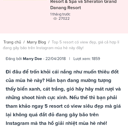
Resort & Spa và Sheraton Grand
Danang Resort
1 tháng trước
27022
Trang chủ
/
Marry Blog
/
Top 5 resort có view đẹp, giá cả hợp lí
đang gây bão trên Instagram mùa hè này đây!
Đăng bởi
Marry Doe
- 22/04/2018 | Lượt xem: 1859
Đi đâu để trốn khỏi cái nắng như muốn thiêu đốt
của mùa hè này? Hẳn bạn đang mường tượng
thấy biển xanh, cát trắng, gió hây hây mát rượi và
những shoot hình cực xinh. Nếu thế thì bạn phải
tham khảo ngay 5 resort có view siêu đẹp mà giá
lại không quá đắt đỏ đang gây bão trên
Instagram mà tha hồ giải nhiệt mùa hè nhé!