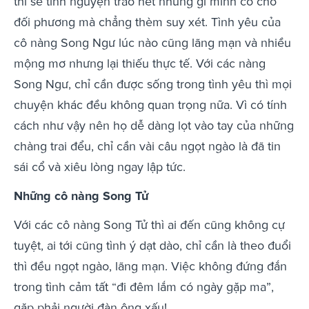
thì sẽ tình nguyện trao hết những gì mình có cho
đối phương mà chẳng thèm suy xét. Tình yêu của
cô nàng Song Ngư lúc nào cũng lãng mạn và nhiều
mộng mơ nhưng lại thiếu thực tế. Với các nàng
Song Ngư, chỉ cần được sống trong tình yêu thì mọi
chuyện khác đều không quan trọng nữa. Vì có tính
cách như vậy nên họ dễ dàng lọt vào tay của những
chàng trai đểu, chỉ cần vài câu ngọt ngào là đã tin
sái cổ và xiêu lòng ngay lập tức.
Những cô nàng Song Tử
Với các cô nàng Song Tử thì ai đến cũng không cự
tuyệt, ai tới cũng tình ý dạt dào, chỉ cần là theo đuổi
thì đều ngọt ngào, lãng mạn. Việc không đứng đắn
trong tình cảm tất “đi đêm lắm có ngày gặp ma”,
gặp phải người đàn ông xấu!