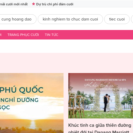
mãi cưới mới nhất
Dự trù chi phí đám cưới
2 cung hoang dao
kinh nghiem to chuc dam cuoi
tiec cuoi
I
TRANG PHỤC CƯỚI
TIN TỨC
Khúc tình ca giữa thiên đường
nhiệt đới tại Danang Marriott