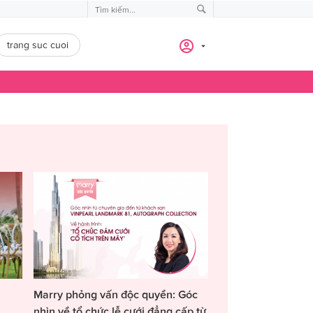
trang suc cuoi
Marry phỏng vấn độc quyền: Góc
nhìn về tổ chức lễ cưới đẳng cấp từ