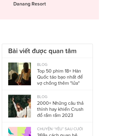
Danang Resort
Bài viết được quan tâm
BLOG
Top 50 phim 18+ Hàn
Quốc táo bạo nhất để
vợ chồng thêm "lửa"
BLOG
2000+ Những câu thả
thính hay khiến Crush
đổ rầm rầm 2023
CHUYỆN “YÊU” SAU CƯỚI
369+ cách quan hệ