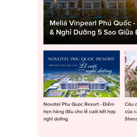
Meliá Vinpearl Phú Quốc -
& Nghỉ Dưỡng 5 Sao Giữa
Novotel Phu Quoc Resort - Điểm
Câu c
hẹn hàng đầu cho lễ cưới kết hợp
của c
nghỉ dưỡng
Sher