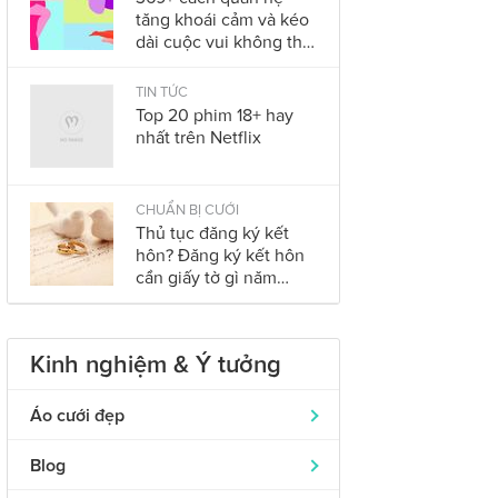
tăng khoái cảm và kéo
dài cuộc vui không thể
bỏ qua trong năm
2023
TIN TỨC
Top 20 phim 18+ hay
nhất trên Netflix
CHUẨN BỊ CƯỚI
Thủ tục đăng ký kết
hôn? Đăng ký kết hôn
cần giấy tờ gì năm
2023?
Kinh nghiệm & Ý tưởng
Áo cưới đẹp
Áo dài cưới
319
Blog
Nhẫn cưới đẹp
242