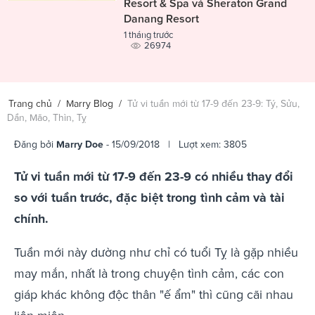
Resort & Spa và Sheraton Grand
Danang Resort
1 tháng trước
26974
Trang chủ
/
Marry Blog
/
Tử vi tuần mới từ 17-9 đến 23-9: Tý, Sửu,
Dần, Mão, Thìn, Tỵ
Đăng bởi
Marry Doe
- 15/09/2018 | Lượt xem: 3805
Tử vi tuần mới từ 17-9 đến 23-9 có nhiều thay đổi
so với tuần trước, đặc biệt trong tình cảm và tài
chính.
Tuần mới này dường như chỉ có tuổi Tỵ là gặp nhiều
may mắn, nhất là trong chuyện tình cảm, các con
giáp khác không độc thân "ế ẩm" thì cũng cãi nhau