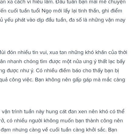
ian xa cách vì hiểu lầm. Đầu tuần bạn mải mê chuyện
ến cuối tuần tuổi Ngọ mới lấy lại tinh thần, ghi điểm
chủ yếu phát vào dịp đầu tuần, đa số là những vận may
 Mùi đón nhiều tin vui, xua tan những khó khăn của thời
thân nhanh chóng tìm được một nửa ưng ý thất lạc bấy
ông được như ý. Có nhiều điềm báo cho thấy bạn bị
 quả công việc. Bạn không nên gấp gáp mà mắc càng
u vận trình tuần này hung cát đan xen nên khó có thể
 trở, có nhiều người không muốn bạn thành công nên
m đạm nhưng càng về cuối tuần càng khởi sắc. Bạn