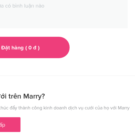
a có bình luận nào
Đặt hàng (
0
đ
)
ới trên Marry?
húc đẩy thành công kinh doanh dịch vụ cưới của họ với Marry
ấp