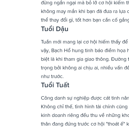
đừng ngần ngại mà bỏ lỡ cơ hội kiếm t
không may mắn khi bạn đã đưa ra lựa c
thể thay đổi gì, tốt hơn bạn cần cố gắ
Tuổi Dậu
Tuần mới mang lại cơ hội hiếm thấy để th
vậy, Bạch Hổ hung tinh báo điềm họa h
biệt là khi tham gia giao thông. Đườn
trọng bởi không ai chịu ai, nhiều vấn 
như trước.
Tuổi Tuất
Công danh sự nghiệp được cát tinh nân
Không chỉ thế, tình hình tài chính cũn
kinh doanh riêng đều thu về những kh
thân đang đứng trước cơ hội "thoát ế" 