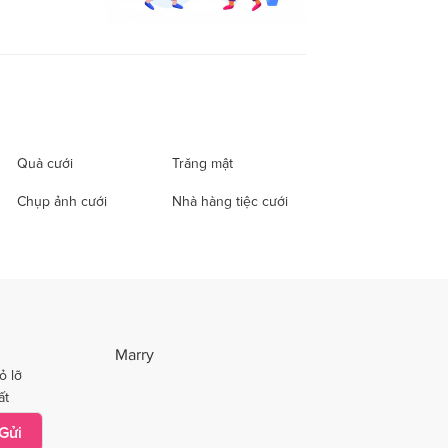
Quà cưới
Trăng mật
Chụp ảnh cưới
Nhà hàng tiệc cưới
Marry
ỏ lỡ
ất
Gửi