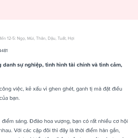
đến 12-5: Ngọ, Mùi, Thân, Dậu, Tuất, Hợi
4481
g danh sự nghiệp, tình hình tài chính và tình cảm,
công việc, kẻ xấu vì ghen ghét, ganh tị mà đặt điều
của bạn.
u điểm sáng. Đđào hoa vượng, bạn có rất nhiều cơ hội
hau. Với các cặp đôi thì đây là thời điểm hàn gắn,