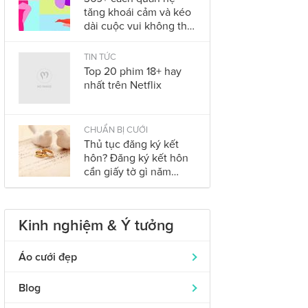
tăng khoái cảm và kéo
dài cuộc vui không thể
bỏ qua trong năm
2023
TIN TỨC
Top 20 phim 18+ hay
nhất trên Netflix
CHUẨN BỊ CƯỚI
Thủ tục đăng ký kết
hôn? Đăng ký kết hôn
cần giấy tờ gì năm
2023?
Kinh nghiệm & Ý tưởng
Áo cưới đẹp
Áo dài cưới
319
Blog
Nhẫn cưới đẹp
242