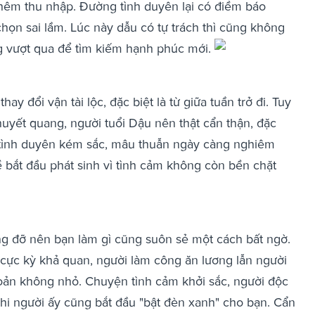
hêm thu nhập. Đường tình duyên lại có điềm báo
họn sai lầm. Lúc này dẫu có tự trách thì cũng không
ng vượt qua để tìm kiếm hạnh phúc mới.
ay đổi vận tài lộc, đặc biệt là từ giữa tuần trở đi. Tuy
uyết quang, người tuổi Dậu nên thật cẩn thận, đặc
g tình duyên kém sắc, mâu thuẫn ngày càng nghiêm
đề bắt đầu phát sinh vì tình cảm không còn bền chặt
g đỡ nên bạn làm gì cũng suôn sẻ một cách bất ngờ.
g cực kỳ khả quan, người làm công ăn lương lẫn người
oản không nhỏ. Chuyện tình cảm khởi sắc, người độc
khi người ấy cũng bắt đầu "bật đèn xanh" cho bạn. Cẩn