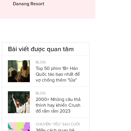
Danang Resort
Bài viết được quan tâm
BLOG
Top 50 phim 18+ Hàn
Quốc táo bạo nhất để
vợ chồng thêm "lửa"
BLOG
2000+ Những câu thả
thính hay khiến Crush
đổ rầm rầm 2023
CHUYỆN “YÊU” SAU CƯỚI
369+ cách quan hệ