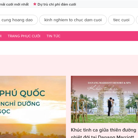
mãi cưới mới nhất
Dự trù chi phí đám cưới
2 cung hoang dao
kinh nghiem to chuc dam cuoi
tiec cuoi
I
TRANG PHỤC CƯỚI
TIN TỨC
Khúc tình ca giữa thiên đường
nhiệt đới tại Danang Marriott