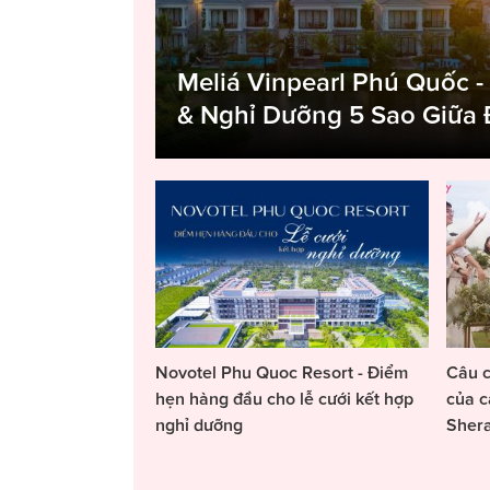
Meliá Vinpearl Phú Quốc -
& Nghỉ Dưỡng 5 Sao Giữa
Novotel Phu Quoc Resort - Điểm
Câu c
hẹn hàng đầu cho lễ cưới kết hợp
của c
nghỉ dưỡng
Sher