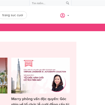
trang suc cuoi
Marry phỏng vấn độc quyền: Góc
nhìn về tổ chức lễ cưới đẳng cấp từ