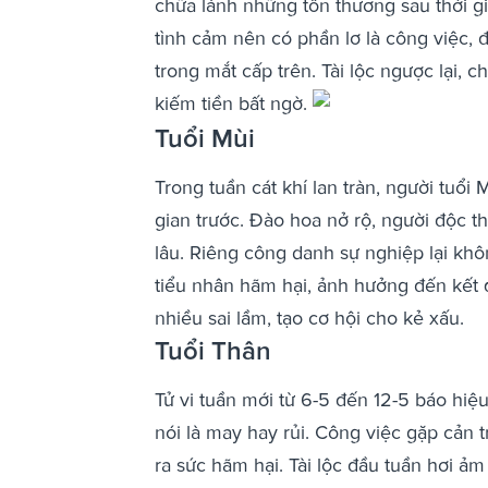
chữa lành những tổn thương sau thời g
tình cảm nên có phần lơ là công việc, đ
trong mắt cấp trên. Tài lộc ngược lại, 
kiếm tiền bất ngờ.
Tuổi Mùi
Trong tuần cát khí lan tràn, người tuổi
gian trước. Đào hoa nở rộ, người độc 
lâu. Riêng công danh sự nghiệp lại kh
tiểu nhân hãm hại, ảnh hưởng đến kết
nhiều sai lầm, tạo cơ hội cho kẻ xấu.
Tuổi Thân
Tử vi tuần mới từ 6-5 đến 12-5 báo hiệ
nói là may hay rủi. Công việc gặp cản
ra sức hãm hại. Tài lộc đầu tuần hơi ả