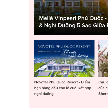
Meliá Vinpearl Phú Quốc -
& Nghỉ Dưỡng 5 Sao Giữa
Novotel Phu Quoc Resort - Điểm
Câu c
hẹn hàng đầu cho lễ cưới kết hợp
của c
nghỉ dưỡng
Sher