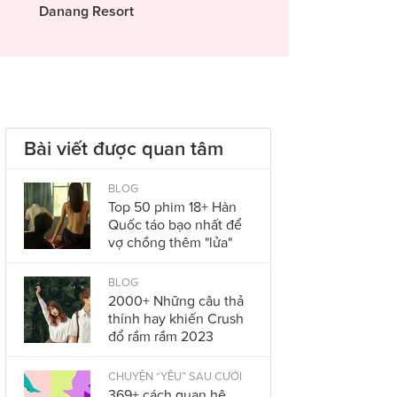
Danang Resort
Bài viết được quan tâm
BLOG
Top 50 phim 18+ Hàn
Quốc táo bạo nhất để
vợ chồng thêm "lửa"
BLOG
2000+ Những câu thả
thính hay khiến Crush
đổ rầm rầm 2023
CHUYỆN “YÊU” SAU CƯỚI
369+ cách quan hệ