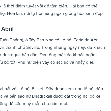
 thời điểm tuyệt vời để tắm biển. Hai bạn có thể
ội Hoa lan, nơi tụ hội hàng ngàn giống hoa xinh đẹp
 Abril
Tuần Thánh), ở Tây Ban Nha có Lễ hội Feria de Abril
vir thành phố Seville. Trong những ngày này, du khách
n đua ngựa hấp dẫn. Đàn ông mặc áo khoác ngắn,
 bò tót. Phụ nữ diện váy áo sặc sỡ và nhảy điệu
l bắt với Lễ hội Bisket. Đây được xem như lễ hội đón
a và bản sao nữ Bhadrakali được đặt trong hai cỗ xe
 rộng để cầu may mắn cho năm mới.