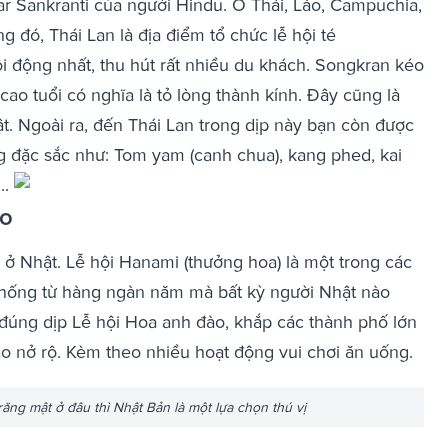
ar Sankranti của người Hindu. Ở Thái, Lào, Campuchia,
ng đó, Thái Lan là địa điểm tổ chức lễ hội té
 động nhất, thu hút rất nhiều du khách. Songkran kéo
 cao tuổi có nghĩa là tỏ lòng thành kính. Đây cũng là
ật. Ngoài ra, đến Thái Lan trong dịp này bạn còn được
 đặc sắc như: Tom yam (canh chua), kang phed, kai
..
ào
 ở Nhật. Lễ hội Hanami (thưởng hoa) là một trong các
n thống từ hàng ngàn năm mà bất kỳ người Nhật nào
 đúng dịp Lễ hội Hoa anh đào, khắp các thành phố lớn
o nở rộ. Kèm theo nhiều hoạt động vui chơi ăn uống.
răng mật ở đâu thì Nhật Bản là một lựa chọn thú vị