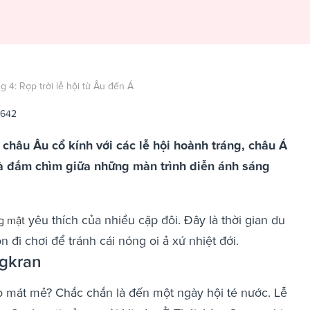
g 4: Rợp trời lễ hội từ Âu đến Á
2642
 châu Âu cổ kính với các lễ hội hoành tráng, châu Á
và đắm chìm giữa những màn trình diễn ánh sáng
yêu thích của nhiều cặp đôi. Đây là thời gian du
g mật
 đi chơi để tránh cái nóng oi ả xứ nhiệt đới.
ngkran
ho mát mẻ? Chắc chắn là đến một ngày hội té nước. Lễ