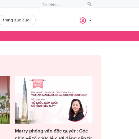
trang suc cuoi
Marry phỏng vấn độc quyền: Góc
nhìn về tổ chức lễ cưới đẳng cấp từ