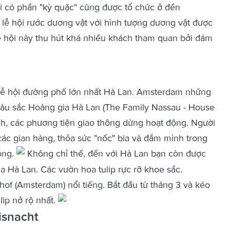
ội có phần "kỳ quặc" cũng được tổ chức ở đền
 lễ hội rước dương vật với hình tượng dương vật được
ễ hội này thu hút khá nhiều khách tham quan bởi đám
lễ hội đường phố lớn nhất Hà Lan. Amsterdam những
màu sắc Hoàng gia Hà Lan (The Family Nassau - House
nh, các phương tiện giao thông dừng hoạt động. Người
ác gian hàng, thỏa sức "nốc" bia và đắm mình trong
ộng.
Không chỉ thế, đến với Hà Lan bạn còn được
a Hà Lan. Các vườn hoa tulip rực rỡ khoe sắc.
f (Amsterdam) nổi tiếng. Bắt đầu từ tháng 3 và kéo
lip nở rộ nhất.
isnacht