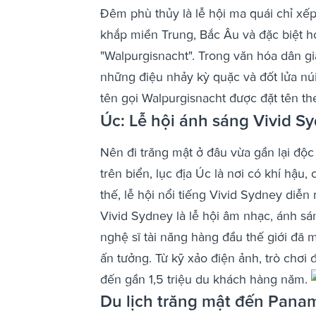
Đêm phù thủy là lễ hội ma quái chỉ xế
khắp miền Trung, Bắc Âu và đặc biệt ho
"Walpurgisnacht". Trong văn hóa dân g
những điệu nhảy kỳ quặc và đốt lửa núi
tên gọi Walpurgisnacht được đặt tên th
Úc: Lễ hội ánh sáng Vivid S
Nên đi trăng mật ở đâu vừa gần lại độc
trên biển, lục địa Úc là nơi có khí hậu
thế, lễ hội nổi tiếng Vivid Sydney diễ
Vivid Sydney là lễ hội âm nhạc, ánh sá
nghệ sĩ tài năng hàng đầu thế giới đã
ấn tưởng. Từ kỹ xảo điện ảnh, trò chơi 
đến gần 1,5 triệu du khách hàng năm.
Du lịch trăng mật đến Pana