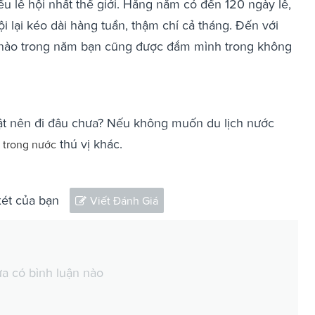
ều lễ hội nhất thế giới. Hằng năm có đến 120 ngày lễ,
hội lại kéo dài hàng tuần, thậm chí cả tháng. Đến với
nào trong năm bạn cũng được đắm mình trong không
ật nên đi đâu chưa? Nếu không muốn du lịch nước
thú vị khác.
 trong nước
xét của bạn
Viết Đánh Giá
a có bình luận nào