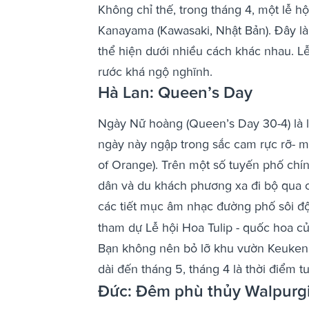
Không chỉ thế, trong tháng 4, một lễ h
Kanayama (Kawasaki, Nhật Bản). Đây là
thể hiện dưới nhiều cách khác nhau. L
rước khá ngộ nghĩnh.
Hà Lan: Queen’s Day
Ngày Nữ hoàng (Queen’s Day 30-4) là 
ngày này ngập trong sắc cam rực rỡ- 
of Orange). Trên một số tuyến phố chí
dân và du khách phương xa đi bộ qua c
các tiết mục âm nhạc đường phố sôi đ
tham dự Lễ hội Hoa Tulip - quốc hoa củ
Bạn không nên bỏ lỡ khu vườn Keukenho
dài đến tháng 5, tháng 4 là thời điểm tu
Đức: Đêm phù thủy Walpurg