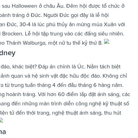
p sau Halloween ở châu Âu. Đêm hội được tổ chức ở
ành tráng ở Đức. Người Đức gọi đây là lễ hội
ian Đức, 30-4 là lúc phù thủy ăn mừng mùa Xuân với
 Brocken. Lễ hội tập trung vào các đấng siêu nhiên.
eo Thánh Walburga, một nữ tu thế kỷ thứ 8.
ydney
 đáo, khác biệt? Đáp án chính là Úc. Nằm tách biệt
, cảnh quan và hệ sinh vật đặc hữu độc đáo. Không chỉ
n ra từ trung tuần tháng 4 đến đầu tháng 6 hàng năm.
ng hoành tráng. Với hơn 60 điểm lắp đặt ánh sáng, các
 mang đến những màn trình diễn công nghệ kỹ thuật số
điện tử đến thời trang, nghệ thuật ánh sáng, thu hút
ma