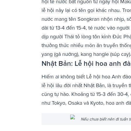
hội té nước bắt nguồn từ ngày hội Mak
lễ hội này lại có tên gọi khác nhau. Tro
nước mang tên Songkran nhộn nhịp, sôi
dài từ 13-4 đến 15-4, té nước vào người
dịp người Thái tỏ lòng tôn kính Đức Ph
thưởng thức nhiều món ăn truyền thống
yang (gà nướng), kang hangle (súp cay).
Nhật Bản: Lễ hội hoa anh đ
Hiếm ai không biết Lễ hội hoa Anh đào
lễ hội lâu đời nhất Nhật Bản, là truyề
cũng tự hào. Khoảng từ 15-3 đến 30-4,
như Tokyo, Osaka và Kyoto, hoa anh đà
Nếu chưa biết nên đi tuần t