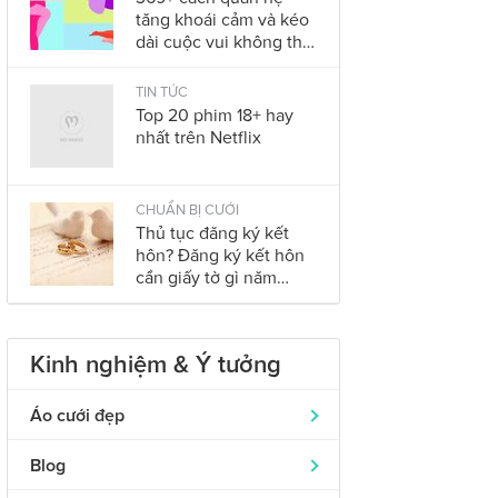
tăng khoái cảm và kéo
dài cuộc vui không thể
bỏ qua trong năm
2023
TIN TỨC
Top 20 phim 18+ hay
nhất trên Netflix
CHUẨN BỊ CƯỚI
Thủ tục đăng ký kết
hôn? Đăng ký kết hôn
cần giấy tờ gì năm
2023?
Kinh nghiệm & Ý tưởng
Áo cưới đẹp
Áo dài cưới
319
Blog
Nhẫn cưới đẹp
242