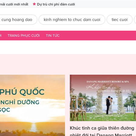
mãi cưới mới nhất
Dự trù chi phí đám cưới
2 cung hoang dao
kinh nghiem to chuc dam cuoi
tiec cuoi
I
TRANG PHỤC CƯỚI
TIN TỨC
Khúc tình ca giữa thiên đường
nhiệt đới tại Danang Marriott