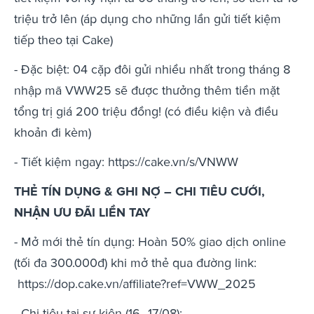
triệu trở lên (áp dụng cho những lần gửi tiết kiệm
tiếp theo tại Cake)
- Đặc biệt: 04 cặp đôi gửi nhiều nhất trong tháng 8
nhập mã VWW25 sẽ được thưởng thêm tiền mặt
tổng trị giá 200 triệu đồng! (có điều kiện và điều
khoản đi kèm)
- Tiết kiệm ngay: https://cake.vn/s/VNWW
THẺ TÍN DỤNG & GHI NỢ – CHI TIÊU CƯỚI,
NHẬN ƯU ĐÃI LIỀN TAY
- Mở mới thẻ tín dụng: Hoàn 50% giao dịch online
(tối đa 300.000đ) khi mở thẻ qua đường link:
https://dop.cake.vn/affiliate?ref=VWW_2025
- Chi tiêu tại sự kiện (16–17/08):