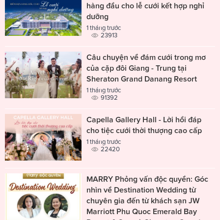
hàng đầu cho lễ cưới kết hợp nghỉ
dưỡng
1 tháng trước
23913
Câu chuyện về đám cưới trong mơ
của cặp đôi Giang - Trung tại
Sheraton Grand Danang Resort
1 tháng trước
91392
Capella Gallery Hall - Lời hồi đáp
cho tiệc cưới thời thượng cao cấp
1 tháng trước
22420
MARRY Phỏng vấn độc quyền: Góc
nhìn về Destination Wedding từ
chuyên gia đến từ khách sạn JW
Marriott Phu Quoc Emerald Bay