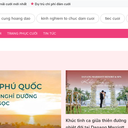
mãi cưới mới nhất
Dự trù chi phí đám cưới
2 cung hoang dao
kinh nghiem to chuc dam cuoi
tiec cuoi
I
TRANG PHỤC CƯỚI
TIN TỨC
Khúc tình ca giữa thiên đường
nhiệt đới tại Danang Marriott