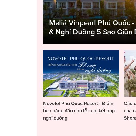
Meliá Vinpearl Phú Quốc -
& Nghỉ Dưỡng 5 Sao Giữa
Novotel Phu Quoc Resort - Điểm
Câu c
hẹn hàng đầu cho lễ cưới kết hợp
của c
nghỉ dưỡng
Sher