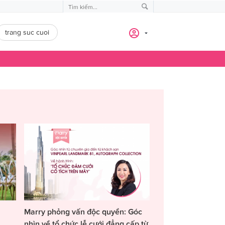
trang suc cuoi
Marry phỏng vấn độc quyền: Góc
nhìn về tổ chức lễ cưới đẳng cấp từ