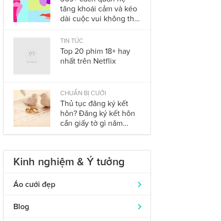
tăng khoái cảm và kéo
dài cuộc vui không thể
bỏ qua trong năm
2023
TIN TỨC
Top 20 phim 18+ hay
nhất trên Netflix
CHUẨN BỊ CƯỚI
Thủ tục đăng ký kết
hôn? Đăng ký kết hôn
cần giấy tờ gì năm
2023?
Kinh nghiệm & Ý tưởng
Áo cưới đẹp
Áo dài cưới
319
Blog
Nhẫn cưới đẹp
242