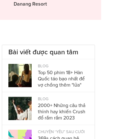
Danang Resort
Bài viết được quan tâm
BLOG
Top 50 phim 18+ Hàn
Quốc táo bạo nhất để
vợ chồng thêm "lửa"
BLOG
2000+ Những câu thả
thính hay khiến Crush
đổ rầm rầm 2023
CHUYỆN “YÊU” SAU CƯỚI
369+ cách quan hệ