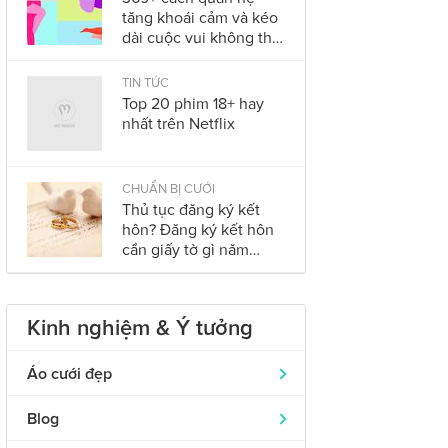
tăng khoái cảm và kéo
dài cuộc vui không thể
bỏ qua trong năm
2023
TIN TỨC
Top 20 phim 18+ hay
nhất trên Netflix
CHUẨN BỊ CƯỚI
Thủ tục đăng ký kết
hôn? Đăng ký kết hôn
cần giấy tờ gì năm
2023?
Kinh nghiệm & Ý tưởng
Áo cưới đẹp
Áo dài cưới
319
Blog
Nhẫn cưới đẹp
242