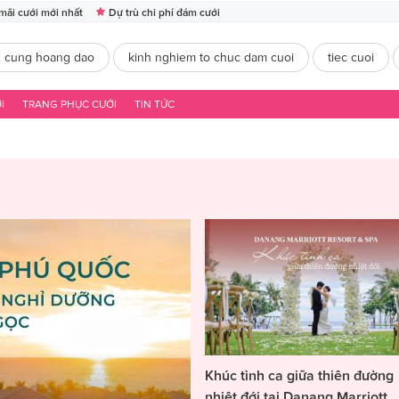
mãi cưới mới nhất
Dự trù chi phí đám cưới
2 cung hoang dao
kinh nghiem to chuc dam cuoi
tiec cuoi
I
TRANG PHỤC CƯỚI
TIN TỨC
Khúc tình ca giữa thiên đường
nhiệt đới tại Danang Marriott