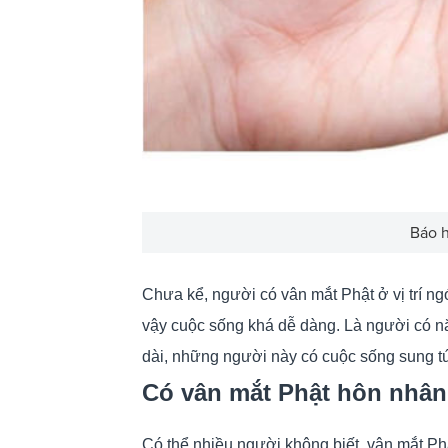
Báo h
Chưa kể, người có vân mắt Phật ở vị trí ngón
vậy cuộc sống khá dễ dàng. Là người có năn
dài, những người này có cuộc sống sung túc,
Có vân mắt Phật hôn nhâ
Có thể nhiều người không biết, vân mắt Phậ