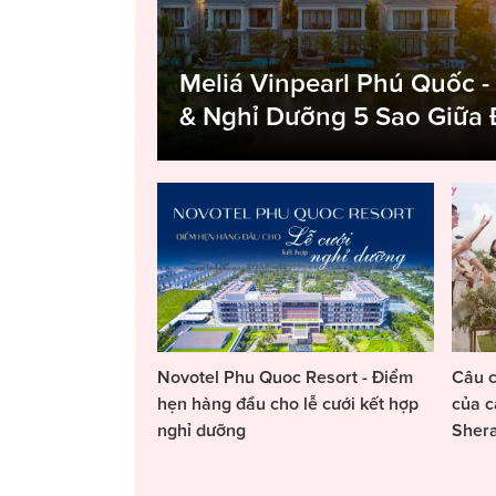
Meliá Vinpearl Phú Quốc -
& Nghỉ Dưỡng 5 Sao Giữa
Novotel Phu Quoc Resort - Điểm
Câu c
hẹn hàng đầu cho lễ cưới kết hợp
của c
nghỉ dưỡng
Sher