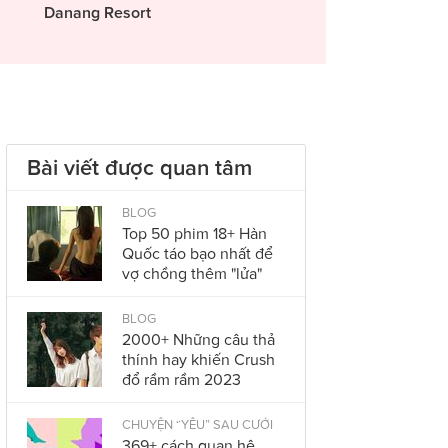
Danang Resort
Bài viết được quan tâm
BLOG
Top 50 phim 18+ Hàn
Quốc táo bạo nhất để
vợ chồng thêm "lửa"
BLOG
2000+ Những câu thả
thính hay khiến Crush
đổ rầm rầm 2023
CHUYỆN “YÊU” SAU CƯỚI
369+ cách quan hệ