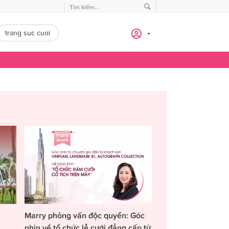
trang suc cuoi
Marry phỏng vấn độc quyền: Góc
nhìn về tổ chức lễ cưới đẳng cấp từ