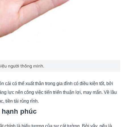
iệu người thông minh.
 cái có thể xuất thân trong gia đình có điều kiện tốt, bởi
g lực nên công việc tiến triển thuận lợi, may mắn. Về lâu
 tiền tài rủng rỉnh.
n hạnh phúc
t chính là biểu tượng của sự cát tường. Bởi vậy, nếu là