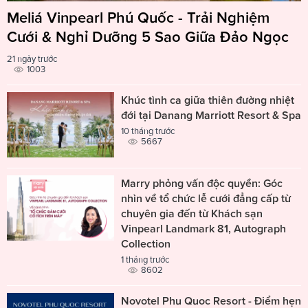
Meliá Vinpearl Phú Quốc - Trải Nghiệm
Cưới & Nghỉ Dưỡng 5 Sao Giữa Đảo Ngọc
21 ngày trước
1003
Khúc tình ca giữa thiên đường nhiệt
đới tại Danang Marriott Resort & Spa
10 tháng trước
5667
Marry phỏng vấn độc quyền: Góc
nhìn về tổ chức lễ cưới đẳng cấp từ
chuyên gia đến từ Khách sạn
Vinpearl Landmark 81, Autograph
Collection
1 tháng trước
8602
Novotel Phu Quoc Resort - Điểm hẹn