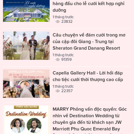
hàng đầu cho lễ cưới kết hợp nghỉ
dưỡng
1 tháng trước
23832
Câu chuyện về đám cưới trong mơ
của cặp đôi Giang - Trung tại
Sheraton Grand Danang Resort
1 tháng trước
91359
Capella Gallery Hall - Lời hồi đáp
cho tiệc cưới thời thượng cao cấp
1 tháng trước
22357
MARRY Phỏng vấn độc quyền: Góc
nhìn về Destination Wedding từ
chuyên gia đến từ khách sạn JW
Marriott Phu Quoc Emerald Bay