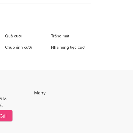
Quà cưới
Trăng mật
Chụp ảnh cưới
Nhà hàng tiệc cưới
Marry
ỏ lỡ
ất
Gửi