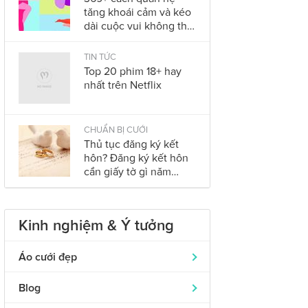
tăng khoái cảm và kéo
dài cuộc vui không thể
bỏ qua trong năm
2023
TIN TỨC
Top 20 phim 18+ hay
nhất trên Netflix
CHUẨN BỊ CƯỚI
Thủ tục đăng ký kết
hôn? Đăng ký kết hôn
cần giấy tờ gì năm
2023?
Kinh nghiệm & Ý tưởng
Áo cưới đẹp
Áo dài cưới
319
Blog
Nhẫn cưới đẹp
242