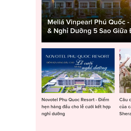
Meliá Vinpearl Phú Quốc -
& Nghỉ Dưỡng 5 Sao Giữa
Novotel Phu Quoc Resort - Điểm
Câu c
hẹn hàng đầu cho lễ cưới kết hợp
của c
nghỉ dưỡng
Sher