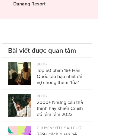
Danang Resort
Bài viết được quan tâm
BLOG
Top 50 phim 18+ Hàn
Quốc táo bạo nhất để
vợ chồng thêm "lửa"
BLOG
2000+ Những câu thả
thính hay khiến Crush
đổ rầm rầm 2023
CHUYỆN “YÊU” SAU CƯỚI
369+ cách quan hệ