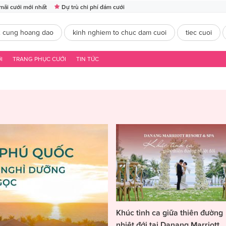
mãi cưới mới nhất
Dự trù chi phí đám cưới
2 cung hoang dao
kinh nghiem to chuc dam cuoi
tiec cuoi
I
TRANG PHỤC CƯỚI
TIN TỨC
Khúc tình ca giữa thiên đường
nhiệt đới tại Danang Marriott