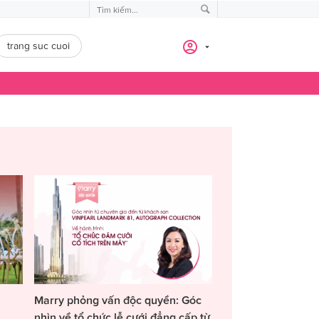
trang suc cuoi
Marry phỏng vấn độc quyền: Góc
nhìn về tổ chức lễ cưới đẳng cấp từ