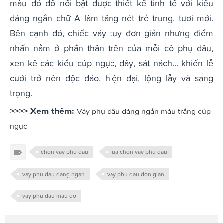
màu đỏ đô nổi bật được thiết kế tinh tế với kiểu
dáng ngắn chữ A làm tăng nét trẻ trung, tươi mới.
Bên cạnh đó, chiếc váy tuy đơn giản nhưng điểm
nhấn nằm ở phần thân trên của mỗi cô phụ dâu,
xen kẽ các kiểu cúp ngực, dây, sát nách... khiến lễ
cưới trở nên độc đáo, hiện đại, lộng lẫy và sang
trọng.
>>>> Xem thêm:
Váy phụ dâu dáng ngắn màu trắng cúp
ngực
chon vay phu dau
lua chon vay phu dau
vay phu dau dang ngan
vay phu dau don gian
vay phu dau mau do