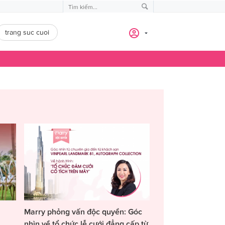
trang suc cuoi
Marry phỏng vấn độc quyền: Góc
nhìn về tổ chức lễ cưới đẳng cấp từ