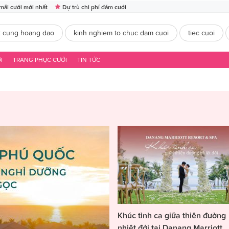
mãi cưới mới nhất
Dự trù chi phí đám cưới
2 cung hoang dao
kinh nghiem to chuc dam cuoi
tiec cuoi
I
TRANG PHỤC CƯỚI
TIN TỨC
Khúc tình ca giữa thiên đường
nhiệt đới tại Danang Marriott