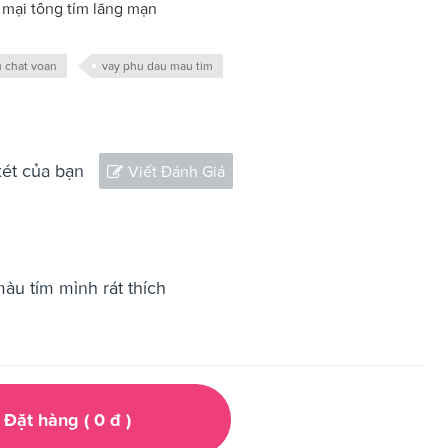
mại tông tím lãng mạn
 chat voan
vay phu dau mau tim
xét của bạn
Viết Đánh Giá
màu tím mình rát thích
Đặt hàng (
0
đ
)