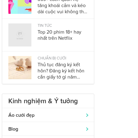
tăng khoái cảm và kéo
dài cuộc vui không thể
bỏ qua trong năm
2023
TIN TỨC
Top 20 phim 18+ hay
nhất trên Netflix
CHUẨN BỊ CƯỚI
Thủ tục đăng ký kết
hôn? Đăng ký kết hôn
cần giấy tờ gì năm
2023?
Kinh nghiệm & Ý tưởng
Áo cưới đẹp
Áo dài cưới
319
Blog
Nhẫn cưới đẹp
242