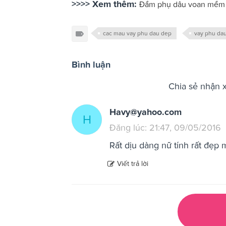
>>>> Xem thêm:
Đầm phụ dâu voan mềm 
cac mau vay phu dau dep
vay phu dau
Bình luận
Chia sẻ nhận 
Havy@yahoo.com
H
Đăng lúc: 21:47, 09/05/2016
Rất dịu dàng nữ tính rất đẹp 
Viết trả lời