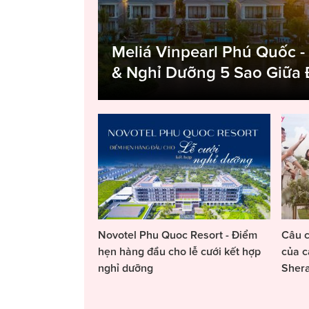
Meliá Vinpearl Phú Quốc -
& Nghỉ Dưỡng 5 Sao Giữa
Novotel Phu Quoc Resort - Điểm
Câu c
hẹn hàng đầu cho lễ cưới kết hợp
của c
nghỉ dưỡng
Sher