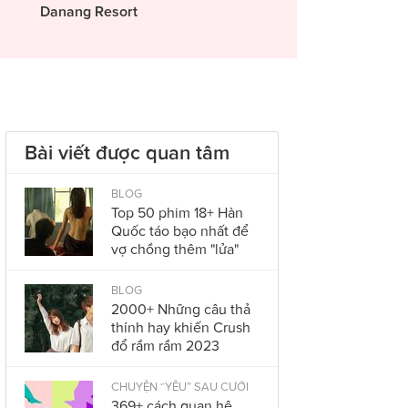
Danang Resort
Bài viết được quan tâm
BLOG
Top 50 phim 18+ Hàn
Quốc táo bạo nhất để
vợ chồng thêm "lửa"
BLOG
2000+ Những câu thả
thính hay khiến Crush
đổ rầm rầm 2023
CHUYỆN “YÊU” SAU CƯỚI
369+ cách quan hệ