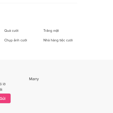
Quà cưới
Trăng mật
Chụp ảnh cưới
Nhà hàng tiệc cưới
Marry
ỏ lỡ
ất
Gửi