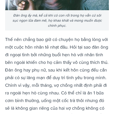
Đàn ông ấy mà, kể cả khi có con rồi trong họ vẫn cứ sôi
sục ngọn lửa đam mê, họ khao khát và mong muốn được
chinh phục.
Thế nên chẳng bao giờ có chuyện họ bằng lòng với
một cuộc hôn nhân tẻ nhạt đâu. Hỏi tại sao đàn ông
đi ngoại tình bởi những buổi hẹn hò với nhân tình
bên ngoài khiến cho họ cảm thấy vô cùng thích thú.
Đàn ông hay phụ nữ, sau khi kết hôn cũng đều cần
phải có sự lãng mạn để duy trì tình yêu trong mình.
Chính vì vậy, mỗi tháng, vợ chồng nhất định phải đi
ra ngoài hẹn hò cùng nhau. Có thể chỉ là ăn 1 bữa
cơm bình thường, uống một cốc trà thôi nhưng đó
sẽ là không gian riêng của hai vợ chồng không có