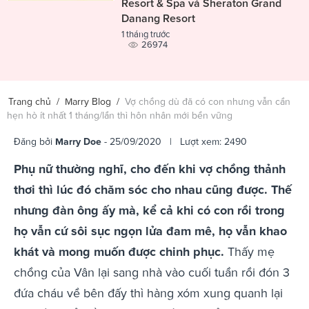
Resort & Spa và Sheraton Grand
Danang Resort
1 tháng trước
26974
Trang chủ
/
Marry Blog
/
Vợ chồng dù đã có con nhưng vẫn cần
hẹn hò ít nhất 1 tháng/lần thì hôn nhân mới bền vững
Đăng bởi
Marry Doe
- 25/09/2020 | Lượt xem: 2490
Phụ nữ thường nghĩ, cho đến khi vợ chồng thảnh
thơi thì lúc đó chăm sóc cho nhau cũng được. Thế
nhưng đàn ông ấy mà, kể cả khi có con rồi trong
họ vẫn cứ sôi sục ngọn lửa đam mê, họ vẫn khao
khát và mong muốn được chinh phục.
Thấy mẹ
chồng của Vân lại sang nhà vào cuối tuần rồi đón 3
đứa cháu về bên đấy thì hàng xóm xung quanh lại