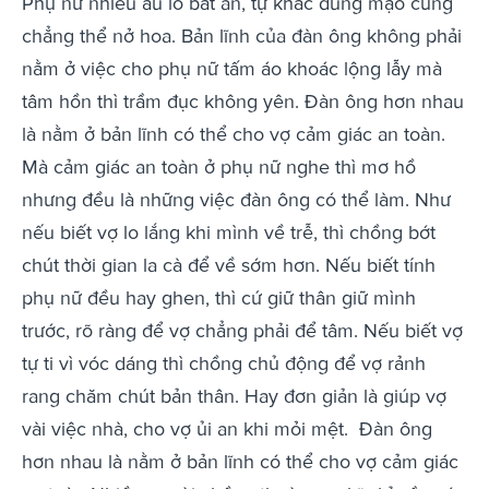
Phụ nữ nhiều âu lo bất an, tự khắc dung mạo cũng
chẳng thể nở hoa. Bản lĩnh của đàn ông không phải
nằm ở việc cho phụ nữ tấm áo khoác lộng lẫy mà
tâm hồn thì trầm đục không yên. Đàn ông hơn nhau
là nằm ở bản lĩnh có thể cho vợ cảm giác an toàn.
Mà cảm giác an toàn ở phụ nữ nghe thì mơ hồ
nhưng đều là những việc đàn ông có thể làm. Như
nếu biết vợ lo lắng khi mình về trễ, thì chồng bớt
chút thời gian la cà để về sớm hơn. Nếu biết tính
phụ nữ đều hay ghen, thì cứ giữ thân giữ mình
trước, rõ ràng để vợ chẳng phải để tâm. Nếu biết vợ
tự ti vì vóc dáng thì chồng chủ động để vợ rảnh
rang chăm chút bản thân. Hay đơn giản là giúp vợ
vài việc nhà, cho vợ ủi an khi mỏi mệt.
Đàn ông
hơn nhau là nằm ở bản lĩnh có thể cho vợ cảm giác