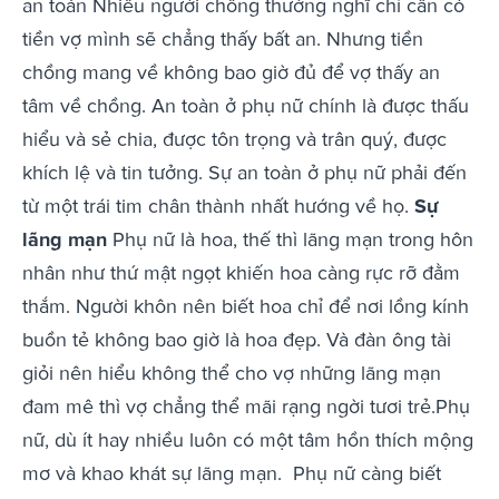
an toàn Nhiều người chồng thường nghĩ chỉ cần có
tiền vợ mình sẽ chẳng thấy bất an. Nhưng tiền
chồng mang về không bao giờ đủ để vợ thấy an
tâm về chồng. An toàn ở phụ nữ chính là được thấu
hiểu và sẻ chia, được tôn trọng và trân quý, được
khích lệ và tin tưởng. Sự an toàn ở phụ nữ phải đến
từ một trái tim chân thành nhất hướng về họ.
Sự
lãng mạn
Phụ nữ là hoa, thế thì lãng mạn trong hôn
nhân như thứ mật ngọt khiến hoa càng rực rỡ đằm
thắm. Người khôn nên biết hoa chỉ để nơi lồng kính
buồn tẻ không bao giờ là hoa đẹp. Và đàn ông tài
giỏi nên hiểu không thể cho vợ những lãng mạn
đam mê thì vợ chẳng thể mãi rạng ngời tươi trẻ.Phụ
nữ, dù ít hay nhiều luôn có một tâm hồn thích mộng
mơ và khao khát sự lãng mạn.
Phụ nữ càng biết