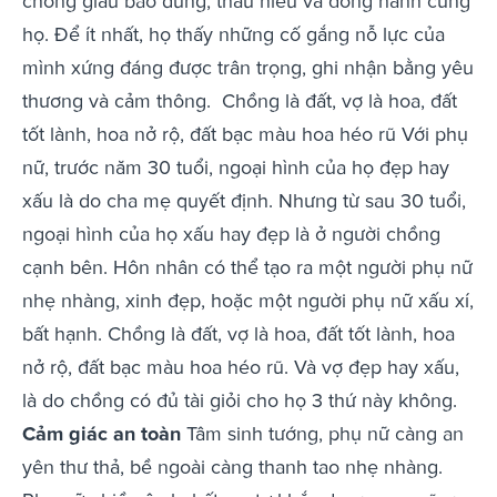
chồng giàu bao dung, thấu hiểu và đồng hành cùng
họ. Để ít nhất, họ thấy những cố gắng nỗ lực của
mình xứng đáng được trân trọng, ghi nhận bằng yêu
thương và cảm thông.
Chồng là đất, vợ là hoa, đất
tốt lành, hoa nở rộ, đất bạc màu hoa héo rũ Với phụ
nữ, trước năm 30 tuổi, ngoại hình của họ đẹp hay
xấu là do cha mẹ quyết định. Nhưng từ sau 30 tuổi,
ngoại hình của họ xấu hay đẹp là ở người chồng
cạnh bên. Hôn nhân có thể tạo ra một người phụ nữ
nhẹ nhàng, xinh đẹp, hoặc một người phụ nữ xấu xí,
bất hạnh. Chồng là đất, vợ là hoa, đất tốt lành, hoa
nở rộ, đất bạc màu hoa héo rũ. Và vợ đẹp hay xấu,
là do chồng có đủ tài giỏi cho họ 3 thứ này không.
Cảm giác an toàn
Tâm sinh tướng, phụ nữ càng an
yên thư thả, bề ngoài càng thanh tao nhẹ nhàng.