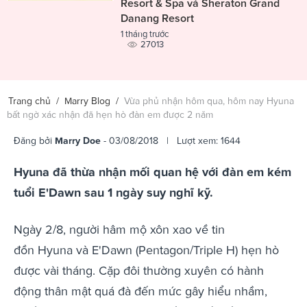
Resort & Spa và Sheraton Grand
Danang Resort
1 tháng trước
27013
Trang chủ
/
Marry Blog
/
Vừa phủ nhận hôm qua, hôm nay Hyuna
bất ngờ xác nhận đã hẹn hò đàn em được 2 năm
Đăng bởi
Marry Doe
- 03/08/2018 | Lượt xem: 1644
Hyuna đã thừa nhận mối quan hệ với đàn em kém
tuổi E'Dawn sau 1 ngày suy nghĩ kỹ.
Ngày 2/8, người hâm mộ xôn xao về tin
đồn Hyuna và E'Dawn (Pentagon/Triple H) hẹn hò
được vài tháng. Cặp đôi thường xuyên có hành
động thân mật quá đà đến mức gây hiểu nhầm,