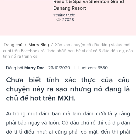
Resort & Spa và Sheraton Grand
Danang Resort
1 tháng trước
27028
Trang chủ
/
Marry Blog
/
Xôn xao chuyện cô dâu đăng status mời
cưới trên Facebook rồi "bóc phốt" bạn bè vì chỉ có 3 đứa đến dự, dân
tình nổ ra tranh cãi
Đăng bởi
Marry Doe
- 26/10/2020 | Lượt xem: 3550
Chưa biết tính xác thực của câu
chuyện này ra sao nhưng nó đang là
chủ đề hot trên MXH.
Ai trong một đám bạn mà làm đám cưới là y rằng
phải báo ngay và luôn. Cô dâu chú rể thì có dịp dặn
dò ti tỉ điều như: ai cũng phải có mặt, đến thì phải