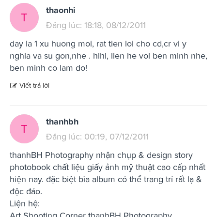
thaonhi
T
Đăng lúc: 18:18, 08/12/2011
day la 1 xu huong moi, rat tien loi cho cd,cr vi y
nghia va su gon,nhe . hihi, lien he voi ben minh nhe,
ben minh co lam do!
Viết trả lời
thanhbh
T
Đăng lúc: 00:19, 07/12/2011
thanhBH Photography nhận chụp & design story
photobook chất liệu giấy ảnh mỹ thuật cao cấp nhất
hiện nay. đặc biệt bìa album có thể trang trí rất lạ &
độc đáo.
Liện hệ:
Art Shooting Corner thanhBH Photography