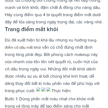
được ưa chuộng bởi chúng mang lại nét đẹp mong
manh và tinh khôi, đậm chất Á đông cho nàng dâu.
Hãy cùng điểm qua 4 bí quyết trang điểm mắt dưới
đây để tỏa sáng trong ngày trọng đại, các nàng nhé.
Trang điểm mắt khói
Dù đã xuất hiện từ khá lâu nhưng xu hướng
trang
vẫn có chỗ đứng nhất định
điểm cô dâu mắt khói
trong lòng phái đẹp. Bởi phong cách makeup này
vừa nhanh vừa tôn lên nét quyết rũ, cuốn hút của
cô dâu trong ngày vui. Những đôi mắt khói dành
được nhiều sự ưu ái bởi chúng khá linh hoạt, dễ
dàng thay đổi bất kì màu phấn nào để phù hợp với
trang phục cưới.
Thực hiện:
Bước 1: Dùng phấn mắt màu nhạt cho khóe mắt
trong và lông mày để tạo điểm sáng cho mắt