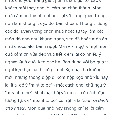
nhỏ, chủ yếu mang giá trị tinh thần, gửi tới các vị
khách mời thay cho lời cảm ơn chân thành. Món
quà cảm ơn tuy nhỏ nhưng lại vô cùng quan trọng
nên làm không ít cặp đôi băn khoăn. Thông thường,
các đôi uyên ương chọn mua hoặc tự tay làm các
món đồ nhỏ như khung tranh, sen đá hoặc món ăn
như chocolate, bánh ngọt. Marry xin gợi ý một món
quà cảm ơn vừa đẹp vừa tiết kiệm lại có nhiều ý
nghĩa: Quà cưới kẹo bạc hà. Bạn đừng vội bỏ qua vì
nghĩ kẹo bạc hà thì có gì mới. Kẹo bạc hà không
mới, nhưng thông điệp đi kèm hộp kẹo nhỏ xíu này
lại ít ai để ý "mint to be" - một cách chơi chữ ngụ ý
"meant to be". Mint (bạc hà) và meant có cách đọc
tương tự, và "meant to be" có nghĩa là "
sinh ra dành
cho nhau
". Món quà nhỏ nay không chỉ là lời cảm