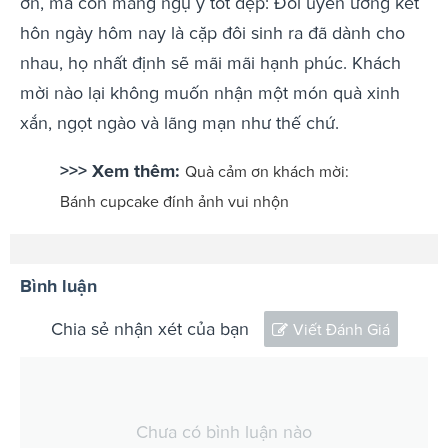
ơn, mà còn mang ngụ ý tốt đẹp: Đôi uyên ương kết
hôn ngày hôm nay là cặp đôi sinh ra đã dành cho
nhau, họ nhất định sẽ mãi mãi hạnh phúc. Khách
mời nào lại không muốn nhận một món quà xinh
xắn, ngọt ngào và lãng mạn như thế chứ.
>>> Xem thêm:
Quà cảm ơn khách mời:
Bánh cupcake đính ảnh vui nhộn
Bình luận
Chia sẻ nhận xét của bạn
Viết Đánh Giá
Chưa có bình luận nào