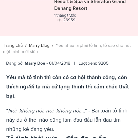
Resort & Spa và Sheraton Grand
Danang Resort
1 tháng trước
26959
Trang chủ
/
Marry Blog
/
Yêu nhau là phải tỏ tình, tỏ sao cho hết
một mình mới siêu
Đăng bởi
Marry Doe
- 01/04/2018 | Lượt xem: 9205
Yêu mà tỏ tình thì còn có cơ hội thành công, còn
thích người ta mà cứ lặng thinh thì cầm chắc thất
bại.
"
Nói, không nói, nói, không nói....
" - Bài toán tỏ tình
này dù ở thời nào cũng làm đau đầu lẫn đau tim
những kẻ đang yêu.