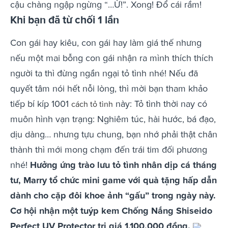
cậu chàng ngập ngừng “…Ừ!”. Xong! Đổ cái rầm!
Khi bạn đã từ chối 1 lần
Con gái hay kiêu, con gái hay làm giá thế nhưng
nếu một mai bỗng con gái nhận ra mình thích thích
người ta thì đừng ngần ngại tỏ tình nhé! Nếu đã
quyết tâm nói hết nỗi lòng, thì mời bạn tham khảo
tiếp bí kíp 1001
này: Tỏ tình thời nay có
cách tỏ tình
muôn hình vạn trạng: Nghiêm túc, hài hước, bá đạo,
dịu dàng… nhưng tựu chung, bạn nhớ phải thật chân
thành thì mới mong chạm đến trái tim đối phương
nhé!
Hưởng ứng trào lưu tỏ tình nhân dịp cá tháng
tư, Marry tổ chức mini game với quà tặng hấp dẫn
dành cho cặp đôi khoe ảnh “gấu” trong ngày này.
Cơ hội nhận một tuýp kem Chống Nắng Shiseido
Perfect UV Protector trị giá 1.100.000 đồng.