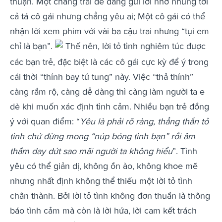
thuận. Một chàng trai dễ dàng gửi lời nhớ nhung tới
cả tá cô gái nhưng chẳng yêu ai; Một cô gái có thể
nhận lời xem phim với vài ba cậu trai nhưng “tụi em
chỉ là bạn”.
Thế nên, lời tỏ tình nghiêm túc được
các bạn trẻ, đặc biệt là các cô gái cực kỳ để ý trong
cái thời “thính bay tứ tung” này. Việc “thả thính”
càng rầm rộ, càng dễ dàng thì càng làm người ta e
dè khi muốn xác định tình cảm. Nhiều bạn trẻ đồng
ý với quan điểm: “
Yêu là phải rõ ràng, thẳng thắn tỏ
tình chứ đừng mong “núp bóng tình bạn” rồi âm
thầm day dứt sao mãi người ta không hiểu
”. Tình
yêu có thể giản dị, không ồn ào, không khoe mẽ
nhưng nhất định không thể thiếu một lời tỏ tình
chân thành. Bởi lời tỏ tình không đơn thuần là thông
báo tình cảm mà còn là lời hứa, lời cam kết trách