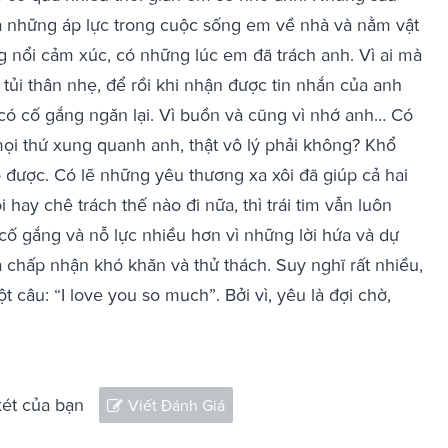
à những áp lực trong cuộc sống em về nhà và nằm vật
g nổi cảm xúc, có những lúc em đã trách anh. Vì ai mà
tủi thân nhẹ, để rồi khi nhận được tin nhắn của anh
ó cố gắng ngăn lại. Vì buồn và cũng vì nhớ anh… Có
 mọi thứ xung quanh anh, thật vô lý phải không? Khổ
 được. Có lẽ những yêu thương xa xôi đã giúp cả hai
 hay chê trách thế nào đi nữa, thì trái tim vẫn luôn
cố gắng và nỗ lực nhiều hơn vì những lời hứa và dự
à chấp nhận khó khăn và thử thách. Suy nghĩ rất nhiều,
u: “I love you so much”. Bởi vì, yêu là đợi chờ,
xét của bạn
Viết Đánh Giá