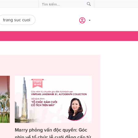
trang suc cuoi
Marry phỏng vấn độc quyền: Góc
nhìn về tổ chức lễ cưới đẳng cấp từ