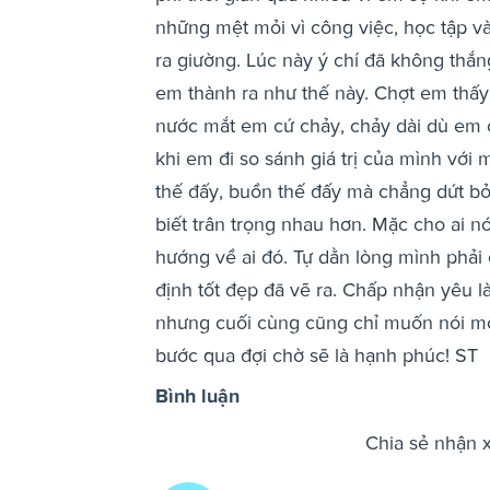
những mệt mỏi vì công việc, học tập v
ra giường. Lúc này ý chí đã không thắn
em thành ra như thế này. Chợt em thấy 
nước mắt em cứ chảy, chảy dài dù em c
khi em đi so sánh giá trị của mình với
thế đấy, buồn thế đấy mà chẳng dứt bỏ
biết trân trọng nhau hơn. Mặc cho ai nói
hướng về ai đó. Tự dằn lòng mình phải 
định tốt đẹp đã vẽ ra. Chấp nhận yêu l
nhưng cuối cùng cũng chỉ muốn nói một câ
bước qua đợi chờ sẽ là hạnh phúc! ST
Bình luận
Chia sẻ nhận 