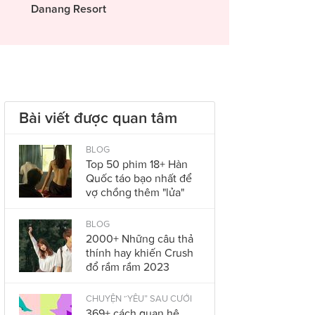
Danang Resort
Bài viết được quan tâm
BLOG
Top 50 phim 18+ Hàn
Quốc táo bạo nhất để
vợ chồng thêm "lửa"
BLOG
2000+ Những câu thả
thính hay khiến Crush
đổ rầm rầm 2023
CHUYỆN “YÊU” SAU CƯỚI
369+ cách quan hệ