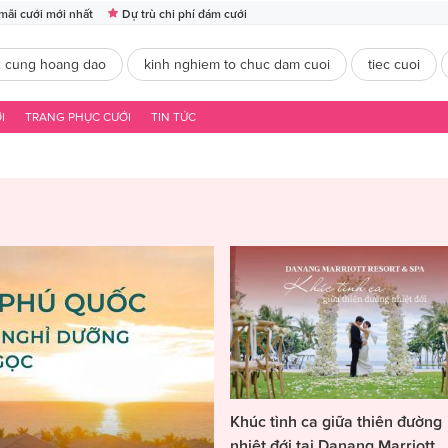
mãi cưới mới nhất
Dự trù chi phí đám cưới
2 cung hoang dao
kinh nghiem to chuc dam cuoi
tiec cuoi
I
TRANG PHỤC CƯỚI
TIN TỨC
Khúc tình ca giữa thiên đường
nhiệt đới tại Danang Marriott