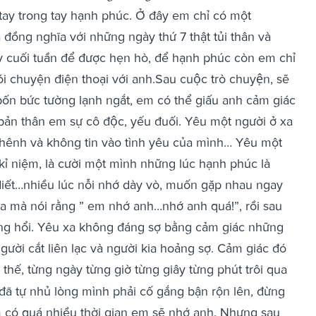
 tay trong tay hạnh phúc. Ở đây em chỉ có một
 đồng nghĩa với những ngày thứ 7 thật tủi thân và
 cuối tuần để được hẹn hò, để hạnh phúc còn em chỉ
chuyện điện thoại với anh.Sau cuộc trò chuyện, sẽ
bốn bức tường lạnh ngắt, em có thể giấu anh cảm giác
i bản thân em sự cô độc, yếu đuối. Yêu một người ở xa
chênh và không tin vào tình yêu của mình… Yêu một
kỉ niệm, là cười một mình những lúc hạnh phúc là
iết…nhiều lúc nỗi nhớ dày vò, muốn gặp nhau ngay
kia mà nói rằng ” em nhớ anh…nhớ anh quá!”, rồi sau
óng hổi. Yêu xa không đáng sợ bằng cảm giác những
gười cắt liên lạc và người kia hoảng sợ. Cảm giác đó
thế, từng ngày từng giờ từng giây từng phút trôi qua
đã tự nhủ lòng mình phải cố gắng bận rộn lên, đừng
em có quá nhiều thời gian em sẽ nhớ anh. Nhưng sau