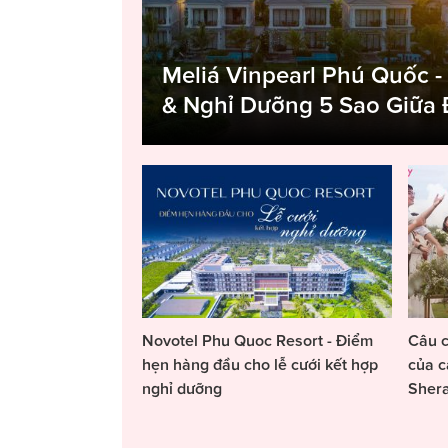
Meliá Vinpearl Phú Quốc -
& Nghỉ Dưỡng 5 Sao Giữa
Novotel Phu Quoc Resort - Điểm
Câu c
hẹn hàng đầu cho lễ cưới kết hợp
của c
nghỉ dưỡng
Sher