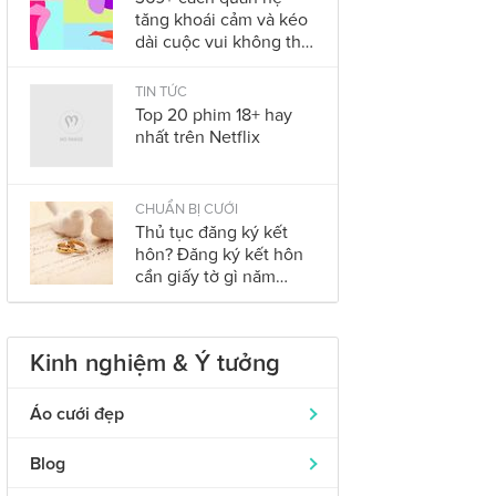
tăng khoái cảm và kéo
dài cuộc vui không thể
bỏ qua trong năm
2023
TIN TỨC
Top 20 phim 18+ hay
nhất trên Netflix
CHUẨN BỊ CƯỚI
Thủ tục đăng ký kết
hôn? Đăng ký kết hôn
cần giấy tờ gì năm
2023?
Kinh nghiệm & Ý tưởng
Áo cưới đẹp
Áo dài cưới
319
Blog
Nhẫn cưới đẹp
242