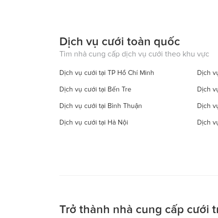
Dịch vụ cưới toàn quốc
Tìm nhà cung cấp dịch vụ cưới theo khu vực
Dịch vụ cưới tại TP Hồ Chí Minh
Dịch vụ
Dịch vụ cưới tại Bến Tre
Dịch v
Dịch vụ cưới tại Bình Thuận
Dịch v
Dịch vụ cưới tại Hà Nội
Dịch v
Dịch vụ cưới tại Đồng Tháp
Dịch vụ
Dịch vụ cưới tại Hà Tây
Dịch vụ
Dịch vụ cưới tại Hậu Giang
Dịch v
Dịch vụ cưới tại Kiên Giang
Dịch v
Dịch vụ cưới tại Lạng Sơn
Dịch vụ
Trở thành nhà cung cấp cưới t