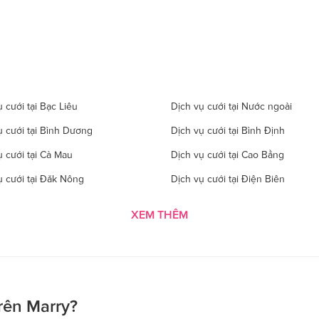
 cưới tại Bạc Liêu
Dịch vụ cưới tại Nước ngoài
ụ cưới tại Bình Dương
Dịch vụ cưới tại Bình Định
ụ cưới tại Cà Mau
Dịch vụ cưới tại Cao Bằng
ụ cưới tại Đăk Nông
Dịch vụ cưới tại Điện Biên
 cưới tại Gia Lai
Dịch vụ cưới tại Hà Giang
XEM THÊM
 cưới tại Hà Tĩnh
Dịch vụ cưới tại Hải Dương
ụ cưới tại Hòa Bình
Dịch vụ cưới tại Hưng Yên
ụ cưới tại Kon Tom
Dịch vụ cưới tại Lai Châu
 cưới tại Lào Cai
Dịch vụ cưới tại Cần Thơ
rên Marry?