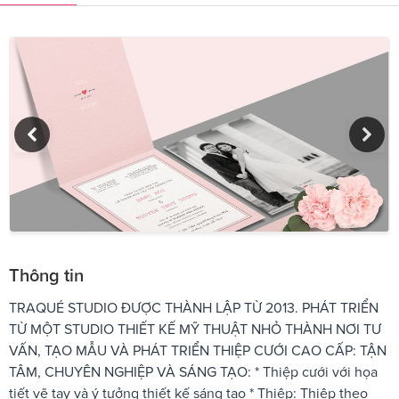
Thông tin
TRAQUÉ STUDIO ĐƯỢC THÀNH LẬP TỪ 2013. PHÁT TRIỂN
TỪ MỘT STUDIO THIẾT KẾ MỸ THUẬT NHỎ THÀNH NƠI TƯ
VẤN, TẠO MẪU VÀ PHÁT TRIỂN THIỆP CƯỚI CAO CẤP: TẬN
TÂM, CHUYÊN NGHIỆP VÀ SÁNG TẠO: * Thiệp cưới với họa
tiết vẽ tay và ý tưởng thiết kế sáng tạo * Thiệp: Thiệp theo