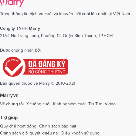
Dịch vụ cưới tại Cần Thơ
Dịch vụ cưới tại Long An
Dịch vụ cưới tại Nam Định
Dịch vụ cưới tại Nghệ An
Trang thông tin dịch vụ cưới và khuyến mãi cưới lớn nhất tại Việt Nam
Dịch vụ cưới tại Ninh Bình
Dịch vụ cưới tại Ninh Thuận
Công ty TNHH Marry
217/4 Nơ Trang Long, Phường 12, Quận Bình Thạnh, TP.HCM
Dịch vụ cưới tại Phú Yên
Dịch vụ cưới tại Phú Thọ
Dịch vụ cưới tại Quảng Bình
Dịch vụ cưới tại Quảng Nam
Được chứng nhận bởi
Dịch vụ cưới tại Quảng Ngãi
Dịch vụ cưới tại Hải Phòng
Dịch vụ cưới tại Quảng Ninh
Dịch vụ cưới tại Quảng Trị
Dịch vụ cưới tại Sóc Trăng
Dịch vụ cưới tại Sơn La
Bản quyền thuộc về Marry © 2010-2021
Dịch vụ cưới tại Tây Ninh
Dịch vụ cưới tại Thái Nguyên
Marry.vn
Dịch vụ cưới tại Thái Bình
Dịch vụ cưới tại Thanh Hóa
Về chúng tôi
Ý tưởng cưới
Kinh nghiệm cưới
Tin Tức
Video
Dịch vụ cưới tại Thừa Thiên - Huế
Dịch vụ cưới tại Tiền Giang
Trợ giúp
Dịch vụ cưới tại An Giang
Dịch vụ cưới tại Trà Vinh
Quy chế hoạt động
Chính sách bảo mật
Chính sách giải quyết khiếu nại
Điều khoản sử dụng