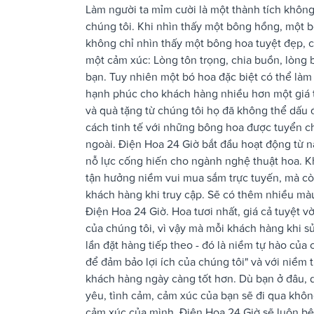
Làm người ta mỉm cười là một thành tích khôn
chúng tôi. Khi nhìn thấy một bông hồng, một 
không chỉ nhìn thấy một bông hoa tuyệt đẹp, c
một cảm xúc: Lòng tôn trọng, chia buồn, lòng b
bạn. Tuy nhiên một bó hoa đặc biệt có thể làm
hạnh phúc cho khách hàng nhiều hơn một giá tr
và quà tặng từ chúng tôi họ đã không thể dấu
cách tinh tế với những bông hoa được tuyển ch
ngoài. Điện Hoa 24 Giờ bắt đầu hoạt động từ 
nỗ lực cống hiến cho ngành nghệ thuật hoa. Kh
tận hưởng niềm vui mua sắm trực tuyến, mà c
khách hàng khi truy cập. Sẽ có thêm nhiều mà
Điện Hoa 24 Giờ. Hoa tươi nhất, giá cả tuyệt v
của chúng tôi, vì vậy mà mỗi khách hàng khi s
lần đặt hàng tiếp theo - đó là niềm tự hào của
để đảm bảo lợi ích của chúng tôi" và với niềm
khách hàng ngày càng tốt hơn. Dù bạn ở đâu, dù
yêu, tình cảm, cảm xúc của bạn sẽ đi qua khôn
cảm xúc của mình. Điện Hoa 24 Giờ sẽ luôn bê