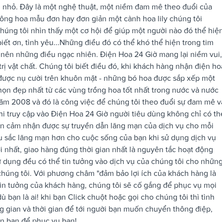
g nhỏ. Đây là một nghệ thuật, một niềm đam mê theo đuổi của
bông hoa mẫu đơn hay đơn giản một cành hoa lily chúng tôi
húng tôi nhìn thấy một cơ hội để giúp một người nào đó thể hiệ
iết ơn, tình yêu...Những điều đó có thể khó thể hiện trong tim
 nên những điều ngạc nhiên. Điện Hoa 24 Giờ mang lại niềm vui,
ị vật chất. Chúng tôi biết điều đó, khi khách hàng nhận điện ho
 được nụ cười trên khuôn mặt - những bó hoa được sắp xếp một
ọn đẹp nhất từ các vùng trồng hoa tốt nhất trong nước và nước
năm 2008 và đó là công việc để chúng tôi theo đuổi sự đam mê v
i truy cập vào Điện Hoa 24 Giờ người tiêu dùng không chỉ có th
òn cảm nhận được sự truyền dẫn lãng mạn của dịch vụ cho mỗi
u sắc lãng mạn hơn cho cuộc sống của bạn khi sử dụng dịch vụ
ời nhất, giao hàng đúng thời gian nhất là nguyên tắc hoạt động
ử dụng đều có thể tin tưởng vào dịch vụ của chúng tôi cho nhữn
 chúng tôi. Với phương châm "đảm bảo lợi ích của khách hàng là
 tin tưởng của khách hàng, chúng tôi sẽ cố gắng để phục vụ mọi
 bạn là ai! khi bạn Click chuột hoặc gọi cho chúng tôi thì tình
g gian và thời gian để tới người bạn muốn chuyển thông điệp,
n bạn để phục vụ bạn!