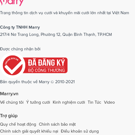
Dịch vụ cưới tại Cần Thơ
Dịch vụ cưới tại Long An
Dịch vụ cưới tại Nam Định
Dịch vụ cưới tại Nghệ An
Trang thông tin dịch vụ cưới và khuyến mãi cưới lớn nhất tại Việt Nam
Dịch vụ cưới tại Ninh Bình
Dịch vụ cưới tại Ninh Thuận
Công ty TNHH Marry
217/4 Nơ Trang Long, Phường 12, Quận Bình Thạnh, TP.HCM
Dịch vụ cưới tại Phú Yên
Dịch vụ cưới tại Phú Thọ
Dịch vụ cưới tại Quảng Bình
Dịch vụ cưới tại Quảng Nam
Được chứng nhận bởi
Dịch vụ cưới tại Quảng Ngãi
Dịch vụ cưới tại Hải Phòng
Dịch vụ cưới tại Quảng Ninh
Dịch vụ cưới tại Quảng Trị
Dịch vụ cưới tại Sóc Trăng
Dịch vụ cưới tại Sơn La
Bản quyền thuộc về Marry © 2010-2021
Dịch vụ cưới tại Tây Ninh
Dịch vụ cưới tại Thái Nguyên
Marry.vn
Dịch vụ cưới tại Thái Bình
Dịch vụ cưới tại Thanh Hóa
Về chúng tôi
Ý tưởng cưới
Kinh nghiệm cưới
Tin Tức
Video
Dịch vụ cưới tại Thừa Thiên - Huế
Dịch vụ cưới tại Tiền Giang
Trợ giúp
Dịch vụ cưới tại An Giang
Dịch vụ cưới tại Trà Vinh
Quy chế hoạt động
Chính sách bảo mật
Chính sách giải quyết khiếu nại
Điều khoản sử dụng