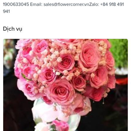
1900633045 Email:
sales@flowercorner.vnZalo
: +84 918 491
941
Dịch vụ