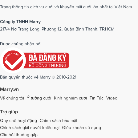
Dịch vụ cưới tại Nam Định
Dịch vụ cưới tại Nghệ An
Trang thông tin dịch vụ cưới và khuyến mãi cưới lớn nhất tại Việt Nam
Dịch vụ cưới tại Ninh Bình
Dịch vụ cưới tại Ninh Thuận
Công ty TNHH Marry
217/4 Nơ Trang Long, Phường 12, Quận Bình Thạnh, TP.HCM
Dịch vụ cưới tại Phú Yên
Dịch vụ cưới tại Phú Thọ
Dịch vụ cưới tại Quảng Bình
Dịch vụ cưới tại Quảng Nam
Được chứng nhận bởi
Dịch vụ cưới tại Quảng Ngãi
Dịch vụ cưới tại Hải Phòng
Dịch vụ cưới tại Quảng Ninh
Dịch vụ cưới tại Quảng Trị
Dịch vụ cưới tại Sóc Trăng
Dịch vụ cưới tại Sơn La
Bản quyền thuộc về Marry © 2010-2021
Dịch vụ cưới tại Tây Ninh
Dịch vụ cưới tại Thái Nguyên
Marry.vn
Dịch vụ cưới tại Thái Bình
Dịch vụ cưới tại Thanh Hóa
Về chúng tôi
Ý tưởng cưới
Kinh nghiệm cưới
Tin Tức
Video
Dịch vụ cưới tại Thừa Thiên - Huế
Dịch vụ cưới tại Tiền Giang
Trợ giúp
Dịch vụ cưới tại An Giang
Dịch vụ cưới tại Trà Vinh
Quy chế hoạt động
Chính sách bảo mật
Chính sách giải quyết khiếu nại
Điều khoản sử dụng
Dịch vụ cưới tại Tuyên Quang
Dịch vụ cưới tại Vĩnh Long
Câu hỏi thường gặp