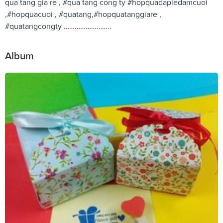
qua tang gia re , #qua tang cong ty #hopquadapledamcuoi
,#hopquacuoi , #quatang,#hopquatanggiare ,
#quatangcongty ……………………..
Album