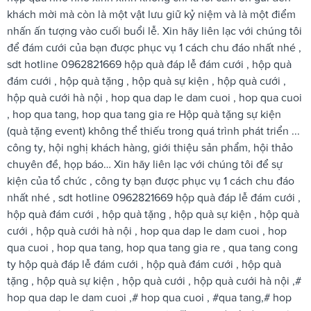
khách mời mà còn là một vật lưu giữ kỷ niệm và là một điểm
nhấn ấn tượng vào cuối buổi lễ. Xin hãy liên lạc với chúng tôi
để đám cưới của bạn được phục vụ 1 cách chu đáo nhất nhé ,
sdt hotline 0962821669 hộp quà đáp lễ đám cưới , hộp quà
đám cưới , hộp quà tặng , hộp quà sự kiện , hộp quà cưới ,
hộp quà cưới hà nội , hop qua dap le dam cuoi , hop qua cuoi
, hop qua tang, hop qua tang gia re Hộp quà tặng sự kiện
(quà tặng event) không thể thiếu trong quá trình phát triển ...
công ty, hội nghị khách hàng, giới thiệu sản phẩm, hội thảo
chuyên đề, họp báo… Xin hãy liên lạc với chúng tôi để sự
kiện của tổ chức , công ty bạn được phục vụ 1 cách chu đáo
nhất nhé , sdt hotline 0962821669 hộp quà đáp lễ đám cưới ,
hộp quà đám cưới , hộp quà tặng , hộp quà sự kiện , hộp quà
cưới , hộp quà cưới hà nội , hop qua dap le dam cuoi , hop
qua cuoi , hop qua tang, hop qua tang gia re , qua tang cong
ty hộp quà đáp lễ đám cưới , hộp quà đám cưới , hộp quà
tặng , hộp quà sự kiện , hộp quà cưới , hộp quà cưới hà nội ,#
hop qua dap le dam cuoi ,# hop qua cuoi , #qua tang,# hop