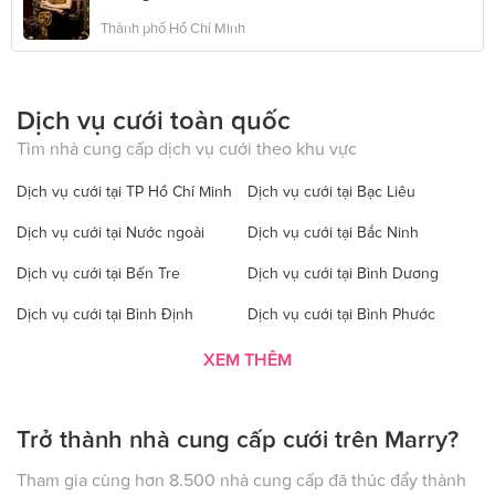
Thành phố Hồ Chí Minh
Dịch vụ cưới toàn quốc
Tìm nhà cung cấp dịch vụ cưới theo khu vực
Dịch vụ cưới tại TP Hồ Chí Minh
Dịch vụ cưới tại Bạc Liêu
Dịch vụ cưới tại Nước ngoài
Dịch vụ cưới tại Bắc Ninh
Dịch vụ cưới tại Bến Tre
Dịch vụ cưới tại Bình Dương
Dịch vụ cưới tại Bình Định
Dịch vụ cưới tại Bình Phước
Dịch vụ cưới tại Bình Thuận
Dịch vụ cưới tại Cà Mau
XEM THÊM
Dịch vụ cưới tại Cao Bằng
Dịch vụ cưới tại Đăk Lăk
Trở thành nhà cung cấp cưới trên Marry?
Dịch vụ cưới tại Hà Nội
Dịch vụ cưới tại Đăk Nông
Dịch vụ cưới tại Điện Biên
Dịch vụ cưới tại Đồng Nai
Tham gia cùng hơn 8.500 nhà cung cấp đã thúc đẩy thành