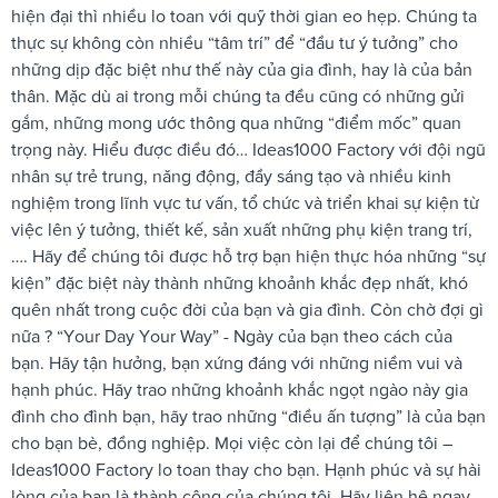
hiện đại thì nhiều lo toan với quỹ thời gian eo hẹp. Chúng ta
thực sự không còn nhiều “tâm trí” để “đầu tư ý tưởng” cho
những dịp đặc biệt như thế này của gia đình, hay là của bản
thân. Mặc dù ai trong mỗi chúng ta đều cũng có những gửi
gắm, những mong ước thông qua những “điểm mốc” quan
trọng này. Hiểu được điều đó… Ideas1000 Factory với đội ngũ
nhân sự trẻ trung, năng động, đầy sáng tạo và nhiều kinh
nghiệm trong lĩnh vực tư vấn, tổ chức và triển khai sự kiện từ
việc lên ý tưởng, thiết kế, sản xuất những phụ kiện trang trí,
…. Hãy để chúng tôi được hỗ trợ bạn hiện thực hóa những “sự
kiện” đặc biệt này thành những khoảnh khắc đẹp nhất, khó
quên nhất trong cuộc đời của bạn và gia đình. Còn chờ đợi gì
nữa ? “Your Day Your Way” - Ngày của bạn theo cách của
bạn. Hãy tận hưởng, bạn xứng đáng với những niềm vui và
hạnh phúc. Hãy trao những khoảnh khắc ngọt ngào này gia
đình cho đình bạn, hãy trao những “điều ấn tượng” là của bạn
cho bạn bè, đồng nghiệp. Mọi việc còn lại để chúng tôi –
Ideas1000 Factory lo toan thay cho bạn. Hạnh phúc và sự hài
lòng của bạn là thành công của chúng tôi. Hãy liên hệ ngay