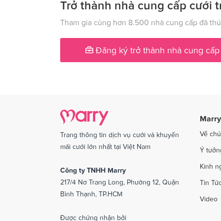
Dịch vụ cưới tại Lạng Sơn
Dịch vụ
Trở thành nhà cung cấp cưới t
Dịch vụ cưới tại Nam Định
Dịch v
Tham gia cùng hơn 8.500 nhà cung cấp đã thúc
Dịch vụ cưới tại Phú Yên
Dịch v
Đăng ký trở thành nhà cung cấp
Dịch vụ cưới tại Quảng Ngãi
Dịch v
Dịch vụ cưới tại Sóc Trăng
Dịch vụ
Dịch vụ cưới tại Thái Bình
Dịch v
Dịch vụ cưới tại An Giang
Dịch vụ
Marry
Dịch vụ cưới tại Vĩnh Phúc
Dịch vụ
Về chú
Trang thông tin dịch vụ cưới và khuyến
Dịch vụ cưới tại Bắc Kạn
mãi cưới lớn nhất tại Việt Nam
Ý tưởn
Kinh n
Công ty TNHH Marry
217/4 Nơ Trang Long, Phường 12, Quận
Tin Tứ
Bình Thạnh, TP.HCM
Video
Được chứng nhận bởi