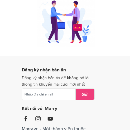
Dịch vụ cưới tại Long An
Dịch vụ cưới tại Ninh Thuận
Dịch vụ cưới tại Quảng Nam
Dịch vụ cưới tại Quảng Trị
Dịch vụ cưới tại Thái Nguyên
Dịch vụ cưới tại Tiền Giang
Dịch vụ cưới tại Vĩnh Long
Đăng ký nhận bản tin
Dịch vụ cưới tại Bắc Giang
Đăng ký nhận bản tin để không bỏ lỡ
thông tin khuyến mãi cưới mới nhất
Gửi
Kết nối với Marry
Marry.vn - Một thành viên thuộc