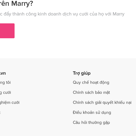
 cưới tại Lào Cai
Dịch vụ cưới tại Cần Thơ
rên Marry?
ụ cưới tại Nghệ An
Dịch vụ cưới tại Ninh Bình
 đẩy thành công kinh doanh dịch vụ cưới của họ với Marry
ụ cưới tại Phú Thọ
Dịch vụ cưới tại Quảng Bình
ụ cưới tại Hải Phòng
Dịch vụ cưới tại Quảng Ninh
 cưới tại Sơn La
Dịch vụ cưới tại Tây Ninh
ụ cưới tại Thanh Hóa
Dịch vụ cưới tại Thừa Thiên - Huế
 cưới tại Trà Vinh
Dịch vụ cưới tại Tuyên Quang
.vn
Trợ giúp
 cưới tại Yên Bái
Dịch vụ cưới tại Bà Rịa - Vũng Tàu
ng tôi
Quy chế hoạt động
g cưới
Chính sách bảo mật
ghiệm cưới
Chính sách giải quyết khiếu nại
c
Điều khoản sử dụng
Câu hỏi thường gặp