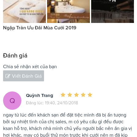
+14
Ngập Tràn Ưu Đãi Mùa Cưới 2019
Đánh giá
Chia sẻ nhận xét của bạn
Viết Đánh Giá
Quỳnh Trang
Q
Đăng lúc: 19:40, 24/10/2018
ngay từ lúc đến khách sạn để đặt tiệc mình đã bị ấn tượng
bởi sự nhiệt tình của chị sales, m có yêu cầu gì đều được
ksan hỗ trợ, khách nhà mình chủ yếu người bắc nên ăn gia vị
hơi khác, may có buổi thử món trước khi cưới nên m đã kịp