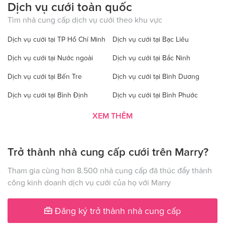
Dịch vụ cưới toàn quốc
Tìm nhà cung cấp dịch vụ cưới theo khu vực
Dịch vụ cưới tại TP Hồ Chí Minh
Dịch vụ cưới tại Bạc Liêu
Dịch vụ cưới tại Nước ngoài
Dịch vụ cưới tại Bắc Ninh
Dịch vụ cưới tại Bến Tre
Dịch vụ cưới tại Bình Dương
Dịch vụ cưới tại Bình Định
Dịch vụ cưới tại Bình Phước
Dịch vụ cưới tại Bình Thuận
Dịch vụ cưới tại Cà Mau
XEM THÊM
Dịch vụ cưới tại Cao Bằng
Dịch vụ cưới tại Đăk Lăk
Trở thành nhà cung cấp cưới trên Marry?
Dịch vụ cưới tại Hà Nội
Dịch vụ cưới tại Đăk Nông
Dịch vụ cưới tại Điện Biên
Dịch vụ cưới tại Đồng Nai
Tham gia cùng hơn 8.500 nhà cung cấp đã thúc đẩy thành
công kinh doanh dịch vụ cưới của họ với Marry
Dịch vụ cưới tại Đồng Tháp
Dịch vụ cưới tại Gia Lai
Dịch vụ cưới tại Hà Giang
Dịch vụ cưới tại Hà Nam
Đăng ký trở thành nhà cung cấp