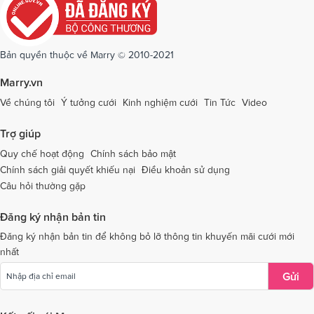
Dịch vụ cưới tại Quảng Ninh
Dịch vụ cưới tại Quảng Trị
Dịch vụ cưới tại Sóc Trăng
Dịch vụ cưới tại Sơn La
Bản quyền thuộc về Marry © 2010-2021
Dịch vụ cưới tại Tây Ninh
Dịch vụ cưới tại Thái Nguyên
Marry.vn
Dịch vụ cưới tại Thái Bình
Dịch vụ cưới tại Thanh Hóa
Về chúng tôi
Ý tưởng cưới
Kinh nghiệm cưới
Tin Tức
Video
Dịch vụ cưới tại Thừa Thiên - Huế
Dịch vụ cưới tại Tiền Giang
Trợ giúp
Dịch vụ cưới tại An Giang
Dịch vụ cưới tại Trà Vinh
Quy chế hoạt động
Chính sách bảo mật
Chính sách giải quyết khiếu nại
Điều khoản sử dụng
Dịch vụ cưới tại Tuyên Quang
Dịch vụ cưới tại Vĩnh Long
Câu hỏi thường gặp
Dịch vụ cưới tại Vĩnh Phúc
Dịch vụ cưới tại Yên Bái
Đăng ký nhận bản tin
Dịch vụ cưới tại Bà Rịa - Vũng Tàu
Dịch vụ cưới tại Bắc Giang
Đăng ký nhận bản tin để không bỏ lỡ thông tin khuyến mãi cưới mới
nhất
Dịch vụ cưới tại Bắc Kạn
Gửi