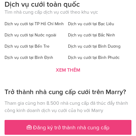
Dịch vụ cưới toàn quốc
Tìm nhà cung cấp dịch vụ cưới theo khu vực
Dịch vụ cưới tại TP Hồ Chí Minh
Dịch vụ cưới tại Bạc Liêu
Dịch vụ cưới tại Nước ngoài
Dịch vụ cưới tại Bắc Ninh
Dịch vụ cưới tại Bến Tre
Dịch vụ cưới tại Bình Dương
Dịch vụ cưới tại Bình Định
Dịch vụ cưới tại Bình Phước
Dịch vụ cưới tại Bình Thuận
Dịch vụ cưới tại Cà Mau
XEM THÊM
Dịch vụ cưới tại Cao Bằng
Dịch vụ cưới tại Đăk Lăk
Trở thành nhà cung cấp cưới trên Marry?
Dịch vụ cưới tại Hà Nội
Dịch vụ cưới tại Đăk Nông
Dịch vụ cưới tại Điện Biên
Dịch vụ cưới tại Đồng Nai
Tham gia cùng hơn 8.500 nhà cung cấp đã thúc đẩy thành
công kinh doanh dịch vụ cưới của họ với Marry
Dịch vụ cưới tại Đồng Tháp
Dịch vụ cưới tại Gia Lai
Dịch vụ cưới tại Hà Giang
Dịch vụ cưới tại Hà Nam
Đăng ký trở thành nhà cung cấp