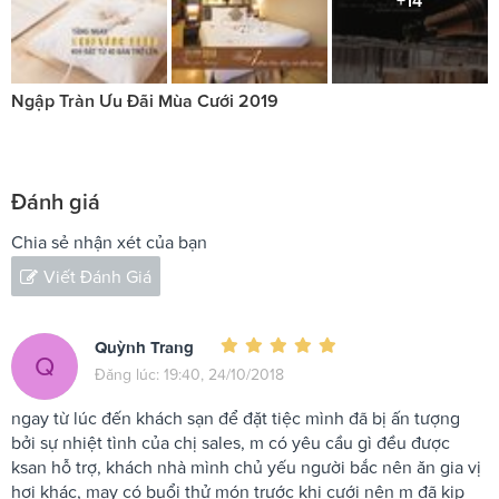
+14
Ngập Tràn Ưu Đãi Mùa Cưới 2019
Đánh giá
Chia sẻ nhận xét của bạn
Viết Đánh Giá
Quỳnh Trang
Q
Đăng lúc: 19:40, 24/10/2018
ngay từ lúc đến khách sạn để đặt tiệc mình đã bị ấn tượng
bởi sự nhiệt tình của chị sales, m có yêu cầu gì đều được
ksan hỗ trợ, khách nhà mình chủ yếu người bắc nên ăn gia vị
hơi khác, may có buổi thử món trước khi cưới nên m đã kịp