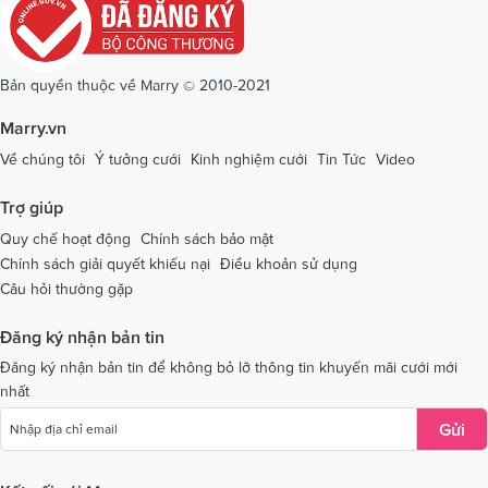
Dịch vụ cưới tại Quảng Ninh
Dịch vụ cưới tại Quảng Trị
Dịch vụ cưới tại Sóc Trăng
Dịch vụ cưới tại Sơn La
Bản quyền thuộc về Marry © 2010-2021
Dịch vụ cưới tại Tây Ninh
Dịch vụ cưới tại Thái Nguyên
Marry.vn
Dịch vụ cưới tại Thái Bình
Dịch vụ cưới tại Thanh Hóa
Về chúng tôi
Ý tưởng cưới
Kinh nghiệm cưới
Tin Tức
Video
Dịch vụ cưới tại Thừa Thiên - Huế
Dịch vụ cưới tại Tiền Giang
Trợ giúp
Dịch vụ cưới tại An Giang
Dịch vụ cưới tại Trà Vinh
Quy chế hoạt động
Chính sách bảo mật
Chính sách giải quyết khiếu nại
Điều khoản sử dụng
Dịch vụ cưới tại Tuyên Quang
Dịch vụ cưới tại Vĩnh Long
Câu hỏi thường gặp
Dịch vụ cưới tại Vĩnh Phúc
Dịch vụ cưới tại Yên Bái
Đăng ký nhận bản tin
Dịch vụ cưới tại Bà Rịa - Vũng Tàu
Dịch vụ cưới tại Bắc Giang
Đăng ký nhận bản tin để không bỏ lỡ thông tin khuyến mãi cưới mới
nhất
Dịch vụ cưới tại Bắc Kạn
Gửi